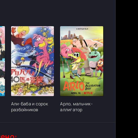
ter_urlcvh_poster_url]
[/xfgiven_cvh_poster_urlcvh_poster_url]
[/xfgiven_cvh_poster_urlcvh_poster_
Али-Баба и сорок
Арло, мальчик-
я
разбойников
аллигатор
ено: