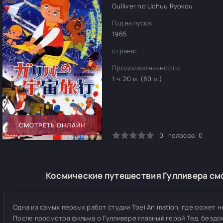
Gulliver no Uchuu Ryokou
Год выпуска:
1965
страна:
Продолжительность:
1 ч. 20 м. (80 м.)
СМОТРЕТЬ ОНЛАЙН
0
1
2
3
4
5
0
голосов:
0
Космические путешествия Гулливера смо
Одна из самых первых работ студии Toei Animation, где сюжет 
После просмотра фильма о Гулливере главный герой Тед, бездо