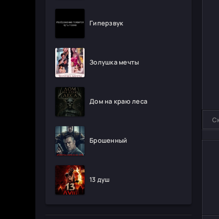
Гиперзвук
Золушка мечты
Дом на краю леса
С
Брошенный
13 душ