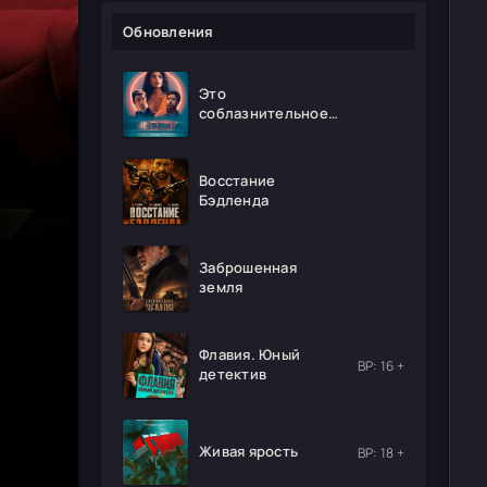
Обновления
Это
соблазнительное
безумие
Восстание
Бэдленда
Заброшенная
земля
Флавия. Юный
ВР: 16 +
детектив
Живая ярость
ВР: 18 +