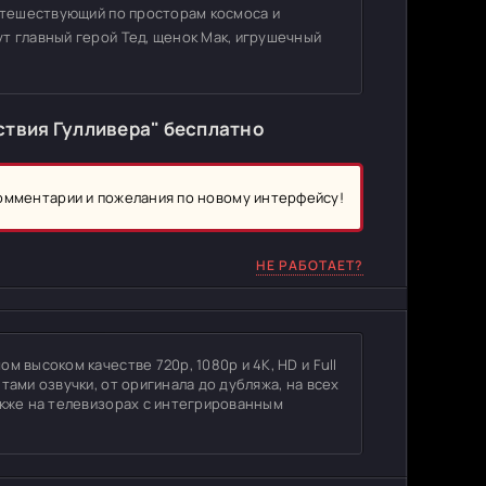
путешествующий по просторам космоса и
т главный герой Тед, щенок Мак, игрушечный
твия Гулливера" бесплатно
комментарии и пожелания по новому интерфейсу!
НЕ РАБОТАЕТ?
 высоком качестве 720p, 1080p и 4K, HD и Full
тами озвучки, от оригинала до дубляжа, на всех
акже на телевизорах с интегрированным