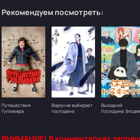
Рекомендуем посмотреть:
[/xfgiven_cvh_poster_urlcvh_poster_url]
[/xfgiven_cvh_poster_urlcvh_poster_url]
[/xfgiven_cvh_pos
Путешествия
Ворон не выбирает
Выходной
Гулливера
господина
Господина Злоде
ВНИМАНИЕ! В комментариях запрещ