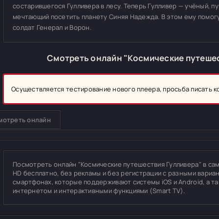
состарившегося Гулливера в лесу. Теперь Гулливер — учёный, 
мечтающий посетить планету Синяя Надежда. В этом ему помогу
солдат Генерал и Ворон.
Смотреть онлайн "Космические путешес
Осуществляется тестирование нового плеера, просьба писать 
мотреть онлайн
Посмотреть онлайн "Космические путешествия Гулливера" в самом
HD бесплатно, без рекламы и без регистрации с разными вариан
смартфонах, которые поддерживают системы iOS и Android, а т
интернетом и интерактивными функциями (Smart TV).