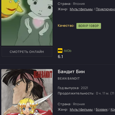
Страна:
Япония
Жанр:
Мультфильмы
/
Приключен
Качество:
BDRIP 1080P
СМОТРЕТЬ ОНЛАЙН
6.1
Бандит Бин
BEAN BANDIT
Год выпуска:
2021
Продолжительность:
0 ч. 11 м. (11
Страна:
Япония
Жанр:
Мультфильмы
/
Боевик
/
Ко