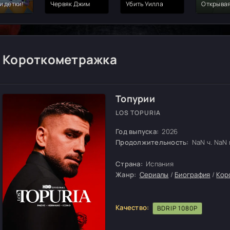
и детки!
Червяк Джим
Убить Уилла
Открывая
Короткометражка
Топурии
LOS TOPURIA
Год выпуска:
2026
Продолжительность:
NaN ч. NaN м
Страна:
Испания
Жанр:
Сериалы
/
Биография
/
Кор
Качество:
BDRIP 1080P