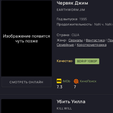
Червяк Джим
EARTHWORM JIM
Год выпуска:
1995
Продолжительность:
NaN ч. NaN м
Страна:
США
Жанр:
Сериалы
/
Фантастика
/
Пр
Семейные
/
Короткометражка
Качество:
BDRIP 1080P
СМОТРЕТЬ ОНЛАЙН
7.3
7
Убить Уилла
KILL WILL