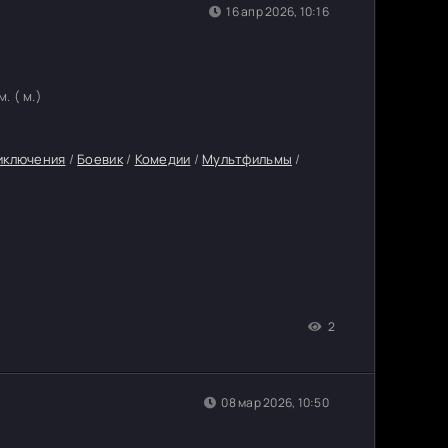
16 апр 2026, 10:16
. ( м.)
иключения
/
Боевик
/
Комедии
/
Мультфильмы
/
2
08 мар 2026, 10:50