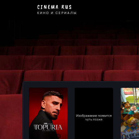
Короткометражка
CINEMA RUS
-
КИНО И СЕРИАЛЫ
смотрите
онлайн
на
Cinema
Rus