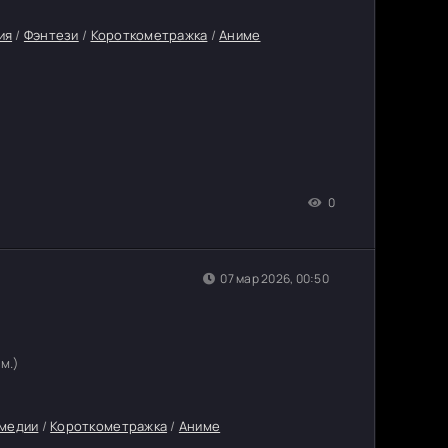
ия
/
Фэнтези
/
Короткометражка
/
Аниме
0
07 мар 2026, 00:50
 м.)
медии
/
Короткометражка
/
Аниме