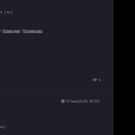
. ( м.)
/
Комедии
/
Криминал
4
07 мар 2026, 00:50
 м.)