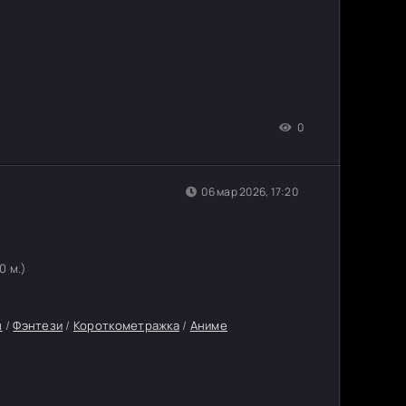
0
06 мар 2026, 17:20
30 м.)
ы
/
Фэнтези
/
Короткометражка
/
Аниме