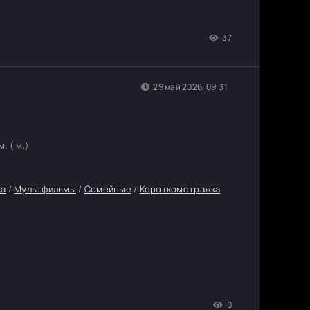
37
29 май 2026, 09:31
. ( м.)
ка
/
Мультфильмы
/
Семейные
/
Короткометражка
0