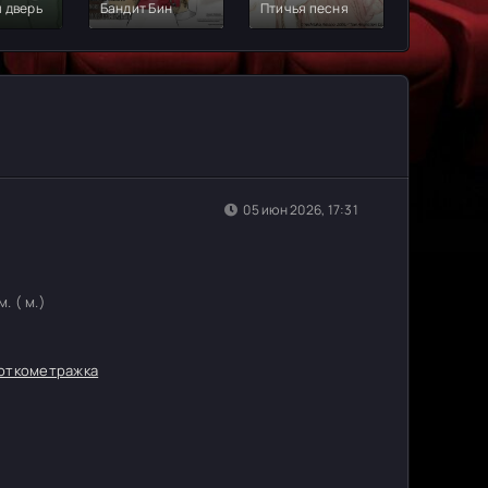
 дверь
Бандит Бин
Птичья песня
турбонад
05 июн 2026, 17:31
. ( м.)
откометражка