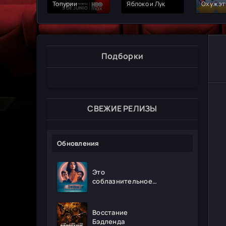
Топурии
Яблоко и Лук
Ох уж эт
Подборки
СВЕЖИЕ РЕЛИЗЫ
Обновления
Это
соблазнительное
безумие
Восстание
Бэдленда