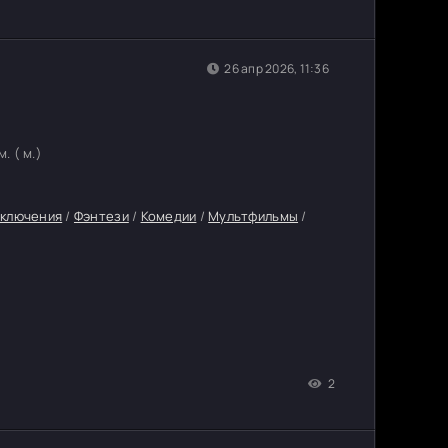
26 апр 2026, 11:36
. ( м.)
ключения
/
Фэнтези
/
Комедии
/
Мультфильмы
/
2