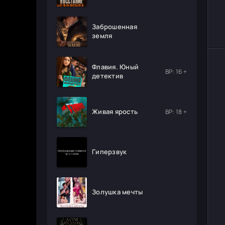
Заброшенная
земля
Флавия. Юный
ВР: 16 +
детектив
Живая ярость
ВР: 18 +
Гиперзвук
Золушка мечты