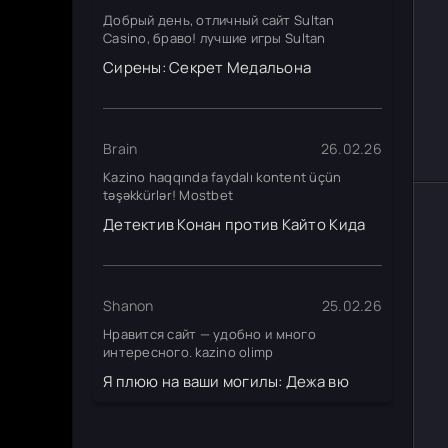
Добрый день, отличный сайт Sultan
Casino, браво! лучшие игры Sultan
Сирены: Секрет Медальона
Brain
26.02.26
Kazino haqqında faydalı kontent üçün
təşəkkürlər! Mostbet
Детектив Конан против Кайто Кида
Shanon
25.02.26
Нравится сайт — удобно и много
интересного. kazino olimp
Я плюю на ваши могилы: Дежа вю