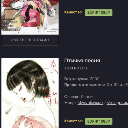
Качество:
BDRIP 1080P
СМОТРЕТЬ ОНЛАЙН
Птичья песня
TORI NO UTA
Год выпуска:
2007
Продолжительность:
0 ч. 30 м. (
Страна:
Япония
Жанр:
Мультфильмы
/
Мелодрам
Качество:
BDRIP 1080P