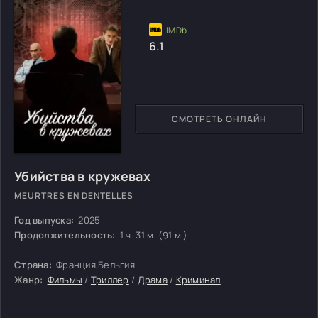
6.1
СМОТРЕТЬ ОНЛАЙН
Убийства в кружевах
MEURTRES EN DENTELLES
Год выпуска:
2025
Продолжительность:
1 ч. 31 м. (91 м.)
Страна:
Франция,Бельгия
Жанр:
Фильмы
/
Триллер
/
Драма
/
Криминал