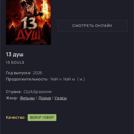
СМОТРЕТЬ ОНЛАЙН
13 душ
13 SOULS
Год выпуска:
2026
Продолжительность:
NaN ч. NaN м. ( м.)
Страна:
США,Бразилия
Жанр:
Фильмы
/
Драма
/
Ужасы
Качество:
BDRIP 1080P