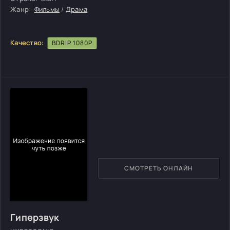
Жанр:
Фильмы
/
Драма
Качество:
BDRIP 1080P
СМОТРЕТЬ ОНЛАЙН
Гиперзвук