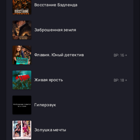
Восстание Бэдленда
Заброшенная земля
Флавия. Юный детектив
ВР: 16 +
Живая ярость
ВР: 18 +
Гиперзвук
Золушка мечты