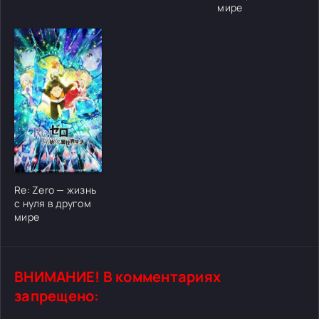
мире
[/xfgiven_cvh_poster_urlcvh_poster_url]
Re: Zero — жизнь
с нуля в другом
мире
ВНИМАНИЕ! В комментариях
запрещено: