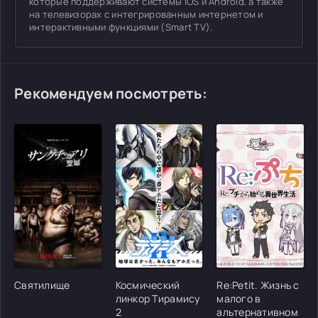
которые поддерживают системы iOS и Android, а также
на телевизорах с интегрированным интернетом и
интерактивными функциями (Smart TV).
Рекомендуем посмотреть:
[/xfgiven_cvh_poster_urlcvh_poster_url]
[/xfgiven_cvh_poster_urlcvh_poster_url]
[/xfgiven_cvh_poster
Святилище
Космический
Re:Petit. Жизнь с
линкор Тирамису
малого в
2
альтернативном