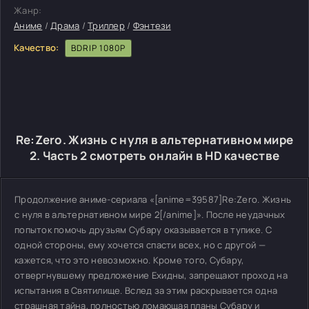
Жанр:
Аниме
/
Драма
/
Триллер
/
Фэнтези
Качество:
BDRIP 1080P
Re:Zero. Жизнь с нуля в альтернативном мире
2. Часть 2 смотреть онлайн в HD качестве
Продолжение аниме-сериала «[anime=39587]Re:Zero. Жизнь
с нуля в альтернативном мире 2[/anime]». После неудачных
попыток помочь друзьям Субару оказывается в тупике. С
одной стороны, ему хочется спасти всех, но с другой —
кажется, что это невозможно. Кроме того, Субару,
отвергнувшему предложение Ехидны, запрещают проход на
испытания в Святилище. Вслед за этим раскрывается одна
страшная тайна, полностью ломающая планы Субару и