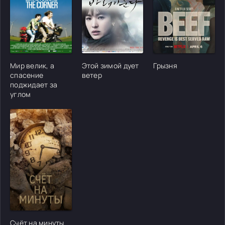
[/xfgiven_cvh_poster_urlcvh_poster_url]
[/xfgiven_cvh_poster_urlcvh_poster_url]
[/xfgiven_cvh_poster
Мир велик, а
Этой зимой дует
Грызня
спасение
ветер
поджидает за
углом
[/xfgiven_cvh_poster_urlcvh_poster_url]
Счёт на минуты