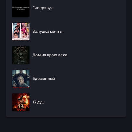
Гиперзвук
Золушка мечты
Дом на краю леса
Брошенный
13 душ