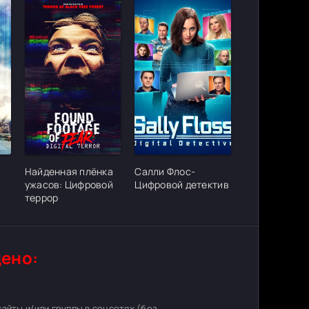
ter_urlcvh_poster_url]
[/xfgiven_cvh_poster_urlcvh_poster_url]
[/xfgiven_cvh_poster_urlcvh_poster_
Найденная плёнка
Салли Флос-
ужасов: Цифровой
Цифровой детектив
террор
ено:
 сайты и/или группы в соцсетях (без