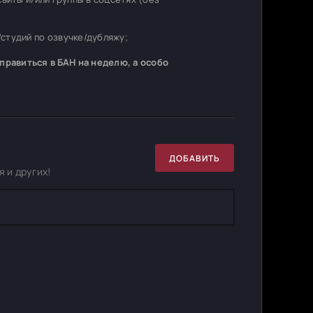
студий по озвучке/дубляжу;
равиться в БАН на неделю, а особо
ДОБАВИТЬ
 и других!