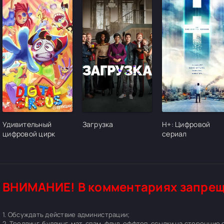
[/xfgiven_cvh_poster_urlcvh_poster_url]
[/xfgiven_cvh_poster_urlcvh_poster_url]
[/xfgiven_cvh_pos
Удивительный
Загрузка
H+: Цифровой
цифровой цирк
сериал
ВНИМАНИЕ! В комментариях запрещ
1. Обсуждать действие администрации;
2. Троллинг, буллинг, мат, спам, флуд, оффтоп, ссылки на сторонние