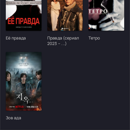
[/xfgiven_cvh_poster_urlcvh_poster_url]
[/xfgiven_cvh_poster_urlcvh_poster_url]
[/xfgiven_cvh_poster
Её правда
Правда (сериал
Тетро
2023 – ...)
[/xfgiven_cvh_poster_urlcvh_poster_url]
Зов ада