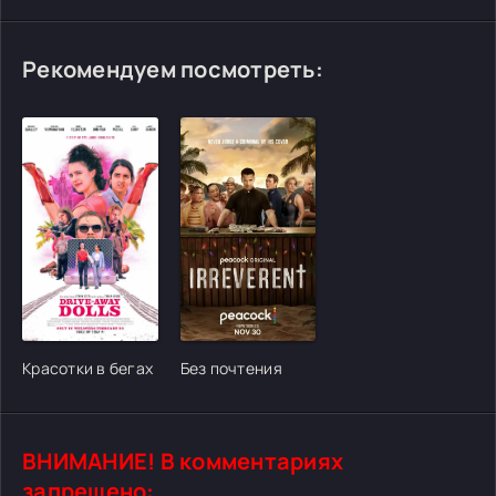
Рекомендуем посмотреть:
[/xfgiven_cvh_poster_urlcvh_poster_url]
[/xfgiven_cvh_poster_urlcvh_poster_url]
Красотки в бегах
Без почтения
ВНИМАНИЕ! В комментариях
запрещено: