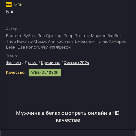
5.4
Актеры:
Бастьен Буйон, Леа Дрюкер, Пьер Лоттен, Марион Барбо,
Théo Navarro-Mussy, Анн Косиньи, Джованни Пуччи, Кэмерон
Бэйн, Elsa Poncin, Филипп Фрекон
Жанр:
Фильмы
/
Драма
/
Криминал
/
Фильмы 2024
Качество:
WEB-DL 1080P
Мужчина в бегах смотреть онлайн в HD
качестве