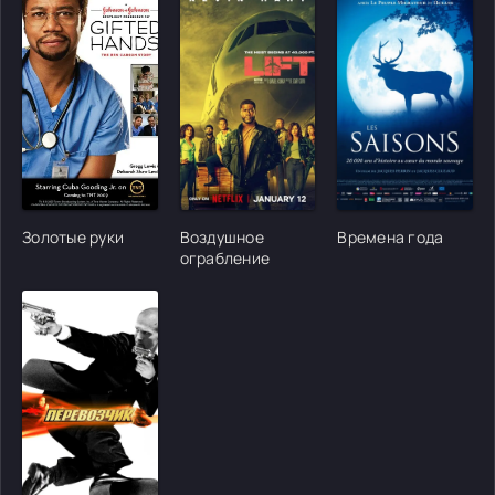
[/xfgiven_cvh_poster_urlcvh_poster_url]
[/xfgiven_cvh_poster_urlcvh_poster_url]
[/xfgiven_cvh_poster
Золотые руки
Воздушное
Времена года
ограбление