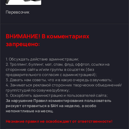
[/xfgiven_cvh_poster_urlcvh_poster_url]
Перевозчик
ВНИМАНИЕ! В комментариях
запрещено:
1. Обсуждать действие администрации;
2. Троллинг, буллинг, мат, спам, флуд, оффтоп, ссылки на
сторонние сайты и/или группы в соцсетях (без
предварительного согласия с администрацией);
3. Давать нам советы, что и в какую очередь озвучивать;
4. Заниматься рекламой сторонних творческих объединений/
групп/студий по озвучке/дубляжу;
5. Оскорблять администрацию и пользователей сайта;
За нарушение Правил комментирования пользователь
рискует отправиться в БАН на неделю, а особо
непонятливые на месяц.
Незнание правил не освобождает от ответственности!