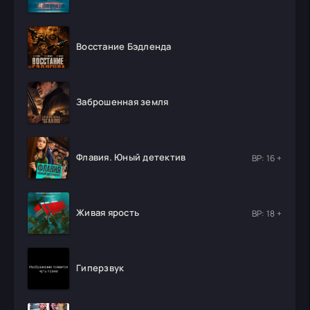
Восстание Бэдленда
Заброшенная земля
Флавия. Юный детектив
ВР: 16 +
Живая ярость
ВР: 18 +
Гиперзвук