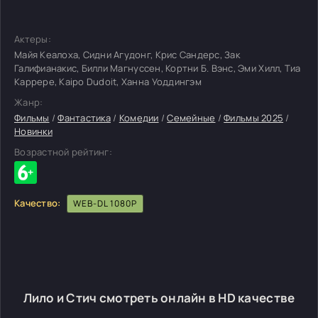
Актеры:
Майя Кеалоха, Сидни Агудонг, Крис Сандерс, Зак
Галифианакис, Билли Магнуссен, Кортни Б. Вэнс, Эми Хилл, Тиа
Каррере, Kaipo Dudoit, Ханна Уоддингэм
Жанр:
Фильмы
/
Фантастика
/
Комедии
/
Семейные
/
Фильмы 2025
/
Новинки
Возрастной рейтинг:
Качество:
WEB-DL 1080P
Лило и Стич смотреть онлайн в HD качестве