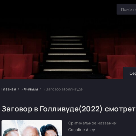
Се
Главная
»
Фильмы
» Заговор в Голливуде
Заговор в Голливуде(2022) смотре
Оригинальное название:
Gasoline Alley