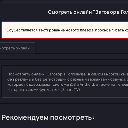
Смотреть онлайн "Заговор в Го
Осуществляется тестирование нового плеера, просьба писать 
мотреть онлайн
Посмотреть онлайн "Заговор в Голливуде" в самом высоком качес
без рекламы и без регистрации с разными вариантами озвучки, 
которые поддерживают системы iOS и Android, а также на теле
интерактивными функциями (Smart TV).
Рекомендуем посмотреть: