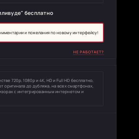
лливуде" бесплатно
комментарии и пожелания по новому интерфейсу!
НЕ РАБОТАЕТ?
тве 720p, 1080p и 4K, HD и Full HD бесплатно,
от оригинала до дубляжа, на всех смартфонах,
визорах с интегрированным интернетом и