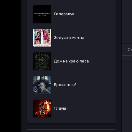
Гиперзвук
Золушка мечты
С
Дом на краю леса
Брошенный
13 душ