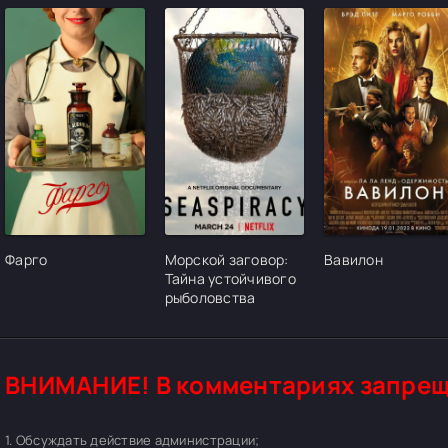
[/xfgiven_cvh_poster_urlcvh_poster_url]
[/xfgiven_cvh_poster_urlcvh_poster_url]
[/xfgiven_cvh_pos
Фарго
Морской заговор:
Вавилон
Тайна устойчивого
рыболовства
ВНИМАНИЕ! В комментариях запрещ
1. Обсуждать действие администрации;