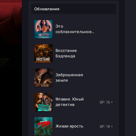
Обновления
Это
соблазнительное
безумие
Восстание
Бэдленда
Заброшенная
земля
Флавия. Юный
ВР: 16 +
детектив
Живая ярость
ВР: 18 +