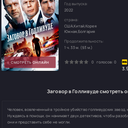
Год выпуска:
2022
страна:
США,Китай,Корея
Южная,Болгария
Продолжительность:
1 ч. 33 м. (93 м.)
0
1
2
3
4
5
0
голосов:
0
СМОТРЕТЬ ОНЛАЙН
3.
Заговор в Голливуде смотреть о
Человек, вовлеченный в тройное убийство голливудских звезд,
Нуждаясь в помощи, он нанимает двух детективов, чтобы разоб
они и представить себе не могли.