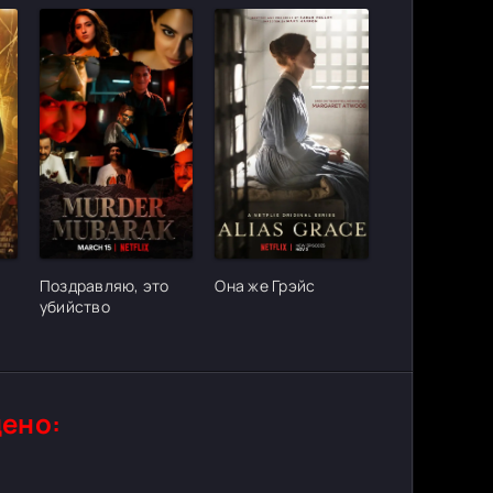
ter_urlcvh_poster_url]
[/xfgiven_cvh_poster_urlcvh_poster_url]
[/xfgiven_cvh_poster_urlcvh_poster_
Поздравляю, это
Она же Грэйс
убийство
ено: