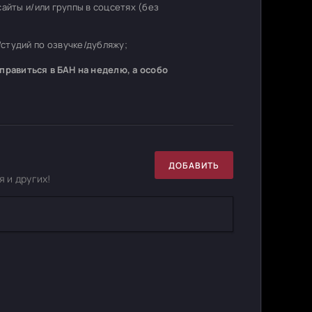
 сайты и/или группы в соцсетях (без
студий по озвучке/дубляжу;
равиться в БАН на неделю, а особо
ДОБАВИТЬ
 и других!