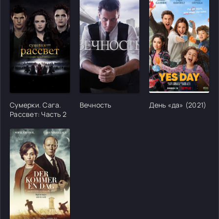
[/xfgiven_cvh_poster_urlcvh_poster_url]
[/xfgiven_cvh_poster_urlcvh_poster_url]
[/xfgiven_cvh_poster
Сумерки. Сага.
Вечность
День «да» (2021)
Рассвет: Часть 2