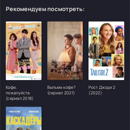
Рекомендуем посмотреть:
[/xfgiven_cvh_poster_urlcvh_poster_url]
[/xfgiven_cvh_poster_urlcvh_poster_url]
[/xfgiven_cvh_poster
Кофе,
Выпьем кофе?
Рост Джоди 2
пожалуйста
(сериал 2021)
(2022)
(сериал 2018)