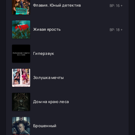
Флавия. Юный детектив
ВР: 16 +
Живая ярость
ВР: 18 +
Гиперзвук
Золушка мечты
Дом на краю леса
Брошенный