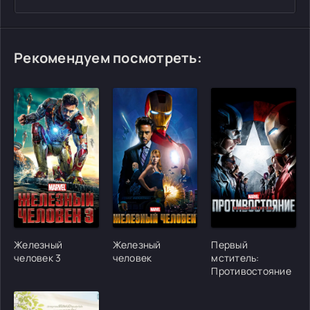
Рекомендуем посмотреть:
[/xfgiven_cvh_poster_urlcvh_poster_url]
[/xfgiven_cvh_poster_urlcvh_poster_url]
[/xfgiven_cvh_poster
Железный
Железный
Первый
человек 3
человек
мститель:
Противостояние