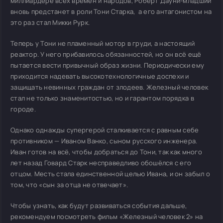
миллиардере всех времён и народов, Роберт Дауни-младший
вновь предстанет в роли Тони Старка, а его антагонистом на
это раз стал Микки Рурк.
Теперь у Тони не пламенный мотор в груди, а настоящий
реактор. У него прибавилось обязанностей, но он всё ещё
пытается вести привычный образ жизни. Периодически ему
приходится надевать высокотехнологичные доспехи и
защищать невинных граждан от злодеев. Железный человек
стал не только знаменитостью, но и гарантом порядка в
городе.
Однако однажды супергерой сталкивается с равным себе
противником — Иваном Ванко, сыном русского инженера.
Иван готов на всё, чтобы добраться до Тони, так как много
лет назад Говард Старк несправедливо обошёлся с его
отцом. Месть стала единственной целью Ивана, и он забыл о
том, что «сын за отца не отвечает».
Чтобы узнать, как будут развиваться события дальше,
рекомендуем посмотреть фильм «Железный человек 2» на