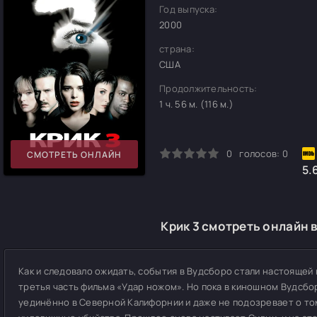
Год выпуска:
2000
страна:
США
Продолжительность:
1 ч. 56 м. (116 м.)
0
1
2
3
4
5
0
голосов:
0
СМОТРЕТЬ ОНЛАЙН
5.
Крик 3 смотреть онлайн 
Как и следовало ожидать, события в Вудсборо стали настоящей 
третья часть фильма «Удар ножом». Но пока в киношном Вудсб
уединённо в Северной Калифорнии и даже не подозревает о том