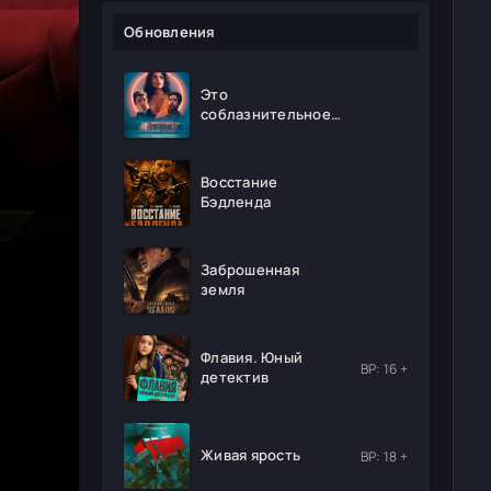
Обновления
Это
соблазнительное
безумие
Восстание
Бэдленда
Заброшенная
земля
Флавия. Юный
ВР: 16 +
детектив
Живая ярость
ВР: 18 +