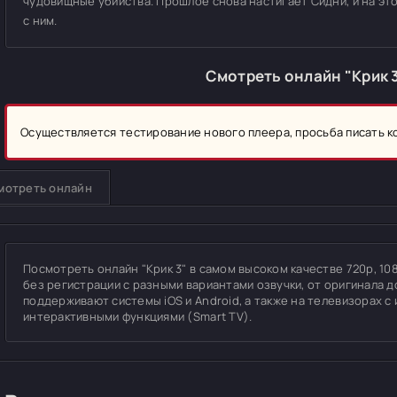
чудовищные убийства. Прошлое снова настигает Сидни, и на это
с ним.
Смотреть онлайн "Крик 
Осуществляется тестирование нового плеера, просьба писать 
мотреть онлайн
Посмотреть онлайн "Крик 3" в самом высоком качестве 720p, 1080
без регистрации с разными вариантами озвучки, от оригинала д
поддерживают системы iOS и Android, а также на телевизорах 
интерактивными функциями (Smart TV).