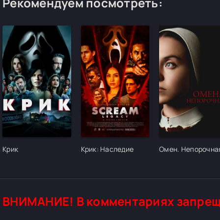
Рекомендуем посмотреть:
[/xfgiven_cvh_poster_urlcvh_poster_url]
[/xfgiven_cvh_poster_urlcvh_poster_url]
[/xfgiven_cvh_pos
Крик
Крик: Наследие
Омен. Непорочна
ВНИМАНИЕ! В комментариях запрещ