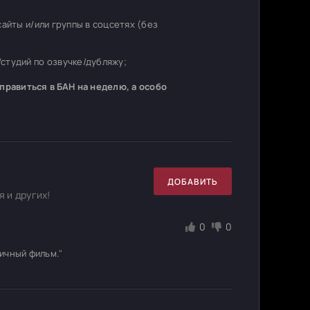
 сайты и/или группы в соцсетях (без
студий по озвучке/дубляжу;
равиться в БАН на неделю, а особо
ДОБАВИТЬ
 и других!
0
0
ичный фильм."