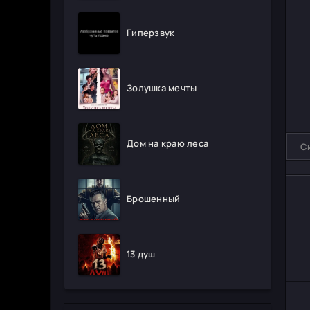
Гиперзвук
Золушка мечты
Дом на краю леса
С
Брошенный
13 душ