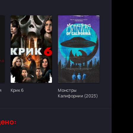
ter_urlcvh_poster_url]
[/xfgiven_cvh_poster_urlcvh_poster_url]
[/xfgiven_cvh_poster_urlcvh_poster_
я
Крик 6
Монстры
Калифорнии (2023)
ено: