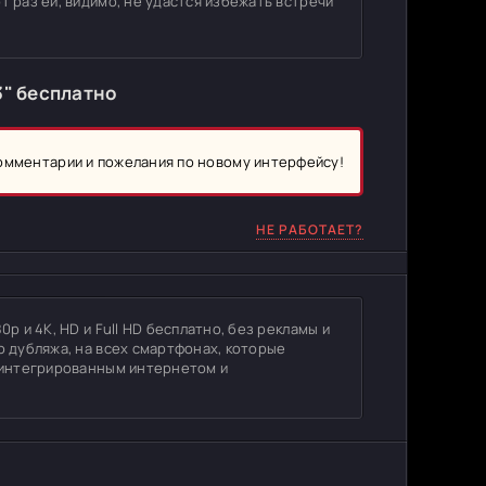
т раз ей, видимо, не удастся избежать встречи
3" бесплатно
комментарии и пожелания по новому интерфейсу!
НЕ РАБОТАЕТ?
p и 4K, HD и Full HD бесплатно, без рекламы и
о дубляжа, на всех смартфонах, которые
с интегрированным интернетом и