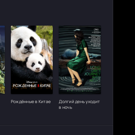
ter_urlcvh_poster_url]
[/xfgiven_cvh_poster_urlcvh_poster_url]
[/xfgiven_cvh_poster_urlcvh_poster_
Рождённые в Китае
Долгий день уходит
2
в ночь