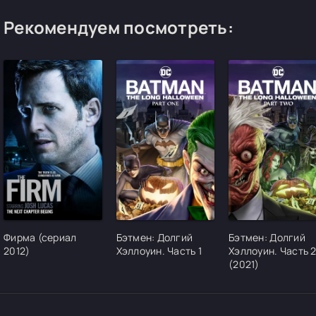
Рекомендуем посмотреть:
[/xfgiven_cvh_poster_urlcvh_poster_url]
[/xfgiven_cvh_poster_urlcvh_poster_url]
[/xfgiven_cvh_pos
Фирма (сериал
Бэтмен: Долгий
Бэтмен: Долгий
2012)
Хэллоуин. Часть 1
Хэллоуин. Часть 
(2021)