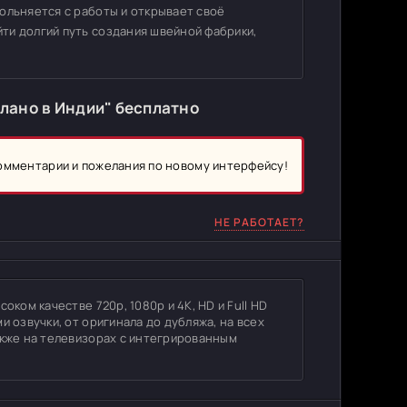
ольняется с работы и открывает своё
ти долгий путь создания швейной фабрики,
лано в Индии" бесплатно
комментарии и пожелания по новому интерфейсу!
НЕ РАБОТАЕТ?
оком качестве 720p, 1080p и 4K, HD и Full HD
и озвучки, от оригинала до дубляжа, на всех
акже на телевизорах с интегрированным