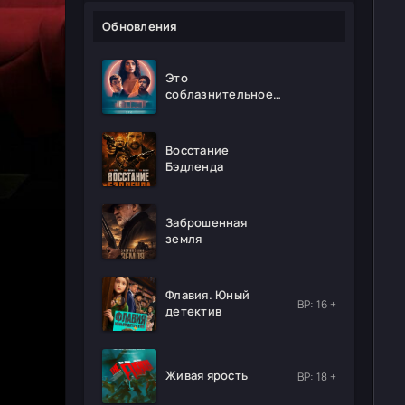
Обновления
Это
соблазнительное
безумие
Восстание
Бэдленда
Заброшенная
земля
Флавия. Юный
ВР: 16 +
детектив
Живая ярость
ВР: 18 +