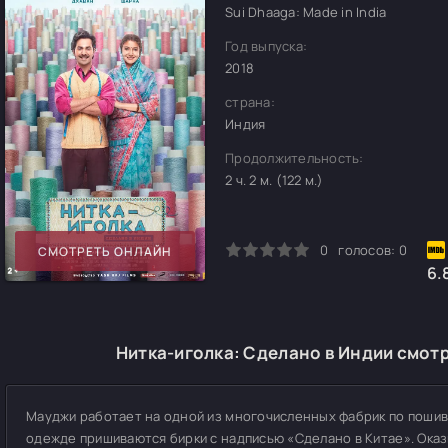
Sui Dhaaga: Made in India
Год выпуска:
2018
страна:
Индия
Продолжительность:
2 ч. 2 м. (122 м.)
0
1
2
3
4
5
0
голосов:
0
СМОТРЕТЬ ОНЛАЙН
6.
Нитка-иголка: Сделано в Индии смотр
Мауджи работает на одной из многочисленных фабрик по пошиву
одежде пришиваются бирки с надписью «Сделано в Китае». Оказ