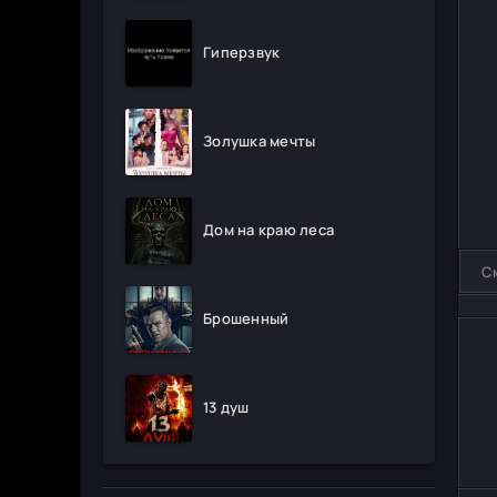
Гиперзвук
Золушка мечты
Дом на краю леса
С
Брошенный
13 душ