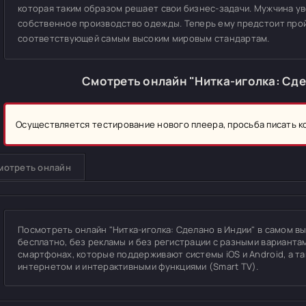
которая таким образом решает свои бизнес-задачи. Мужчина ув
собственное производство одежды. Теперь ему предстоит прой
соответствующей самым высоким мировым стандартам.
Смотреть онлайн "Нитка-иголка: Сде
Осуществляется тестирование нового плеера, просьба писать 
мотреть онлайн
Посмотреть онлайн "Нитка-иголка: Сделано в Индии" в самом выс
бесплатно, без рекламы и без регистрации с разными вариантам
смартфонах, которые поддерживают системы iOS и Android, а т
интернетом и интерактивными функциями (Smart TV).