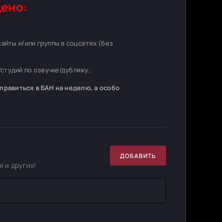
ено:
 сайты и/или группы в соцсетях (без
студий по озвучке/дубляжу;
равиться в БАН на неделю, а особо
ДОБАВИТЬ
 и других!