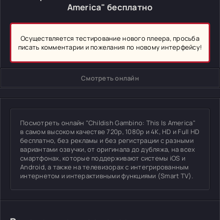
America" бесплатно
Осуществляется тестирование нового плеера, просьба
писать комментарии и пожелания по новому интерфейсу!
Смотреть онлайн
Посмотреть онлайн "Childish Gambino: This Is America"
в самом высоком качестве 720p, 1080p и 4K, HD и Full HD
бесплатно, без рекламы и без регистрации с разными
вариантами озвучки, от оригинала до дубляжа, на всех
смартфонах, которые поддерживают системы iOS и
Android, а также на телевизорах с интегрированным
интернетом и интерактивными функциями (Smart TV).