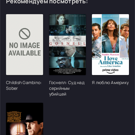
Рекомендуем посмотреть:
[/xfgiven_cvh_poster_urlcvh_poster_url]
[/xfgiven_cvh_poster_urlcvh_poster_url]
[/xfgiven_cvh_poster
Childish Gambino:
Госнелл: Суд над
Я люблю Америку
Sober
серийным
убийцей