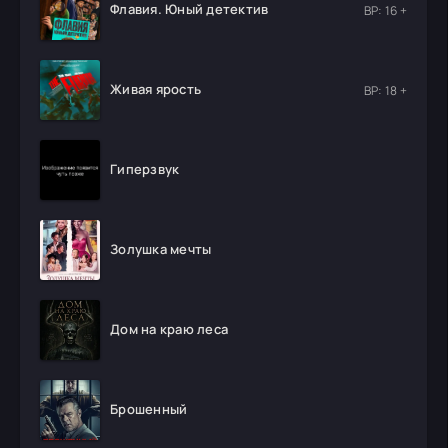
Флавия. Юный детектив
ВР: 16 +
Живая ярость
ВР: 18 +
Гиперзвук
Золушка мечты
Дом на краю леса
Брошенный