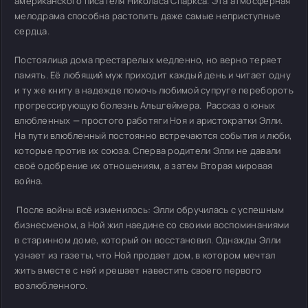
американского писателя Николаса Спаркса. Эта атмосферная
мелодрама способна растопить даже самые неприступные
сердца.
Постоялица дома престарелых медленно, но верно теряет
память. Её любящий муж приходит каждый день и читает одну
и ту же книгу в надежде помочь любимой супруге перебороть
прогрессирующую болезнь Альцгеймера. Рассказ о юных
влюбленных — простого работяги Ноя и аристократки Элли.
На пути влюбленный постоянно встречаются события и люби,
которые против их союза. Сперва родители Элли не давали
своё одобрение их отношениям, а затем Вторая мировая
война.
После войны всё изменилось: Элли обручилась с успешным
бизнесменом, а Ной жил наедине со своими воспоминаниями
в старинном доме, который он восстановил. Однажды Элли
узнает из газеты, что Ной продает дом, в котором мечтал
жить вместе с ней и решает навестить своего первого
возлюбленного.