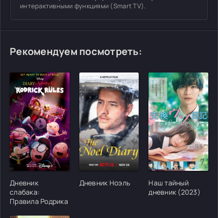
интерактивными функциями (Smart TV).
Рекомендуем посмотреть:
[/xfgiven_cvh_poster_urlcvh_poster_url]
[/xfgiven_cvh_poster_urlcvh_poster_url]
[/xfgiven_cvh_poster
Дневник
Дневник Ноэль
Наш тайный
слабака:
дневник (2023)
Правила Родрика