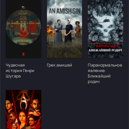
[/xfgiven_cvh_poster_urlcvh_poster_url]
[/xfgiven_cvh_poster_urlcvh_poster_url]
[/xfgiven_cvh_poster
Чудесная
Грех амишей
Паранормальное
история Генри
явление:
Шугара
Ближайший
родич