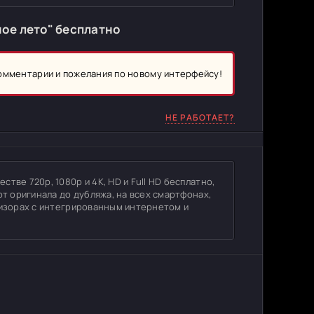
ое лето" бесплатно
комментарии и пожелания по новому интерфейсу!
НЕ РАБОТАЕТ?
тве 720p, 1080p и 4K, HD и Full HD бесплатно,
от оригинала до дубляжа, на всех смартфонах,
визорах с интегрированным интернетом и