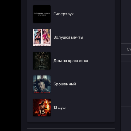
Гиперзвук
Золушка мечты
С
Дом на краю леса
Брошенный
13 душ