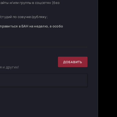
 сайты и/или группы в соцсетях (без
студий по озвучке/дубляжу;
равиться в БАН на неделю, а особо
ДОБАВИТЬ
 и других!