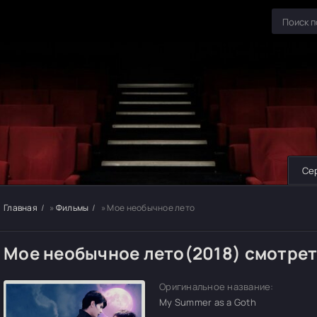
Се
Главная
»
Фильмы
» Мое необычное лето
Мое необычное лето(2018) смотрет
Оригинальное название:
My Summer as a Goth