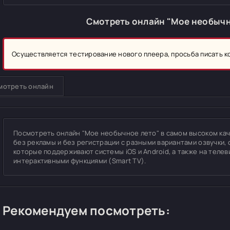
Смотреть онлайн "Мое необычн
Осуществляется тестирование нового плеера, просьба писать 
мотреть онлайн
Посмотреть онлайн "Мое необычное лето" в самом высоком качес
без рекламы и без регистрации с разными вариантами озвучки, 
которые поддерживают системы iOS и Android, а также на теле
интерактивными функциями (Smart TV).
Рекомендуем посмотреть: