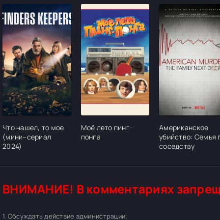
[/xfgiven_cvh_poster_urlcvh_poster_url]
[/xfgiven_cvh_poster_urlcvh_poster_url]
[/xfgiven_cvh_pos
Что нашел, то мое
Моё лето пинг-
Американское
(мини–сериал
понга
убийство: Семья 
2024)
соседству
ВНИМАНИЕ! В комментариях запрещ
1. Обсуждать действие администрации;