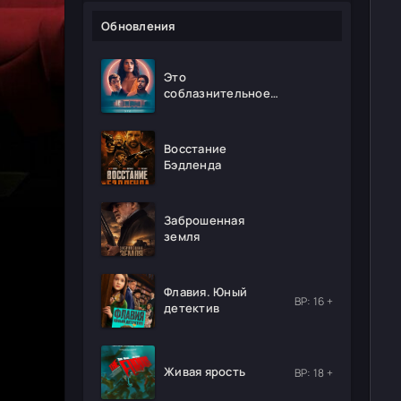
Обновления
Это
соблазнительное
безумие
Восстание
Бэдленда
Заброшенная
земля
Флавия. Юный
ВР: 16 +
детектив
Живая ярость
ВР: 18 +