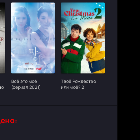
ter_urlcvh_poster_url]
[/xfgiven_cvh_poster_urlcvh_poster_url]
[/xfgiven_cvh_poster_urlcvh_poster_
Всё это моё
Твоё Рождество
по
(сериал 2021)
или моё? 2
ено: