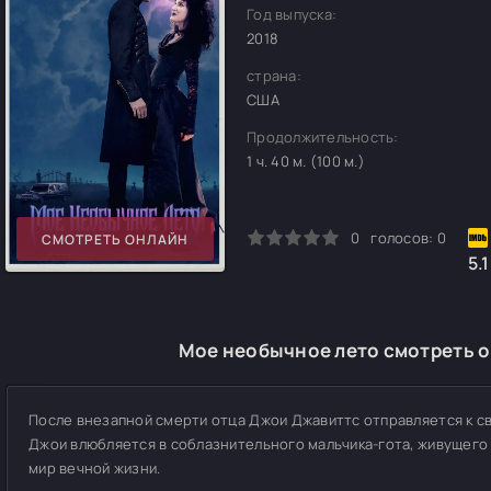
Год выпуска:
2018
страна:
США
Продолжительность:
1 ч. 40 м. (100 м.)
0
1
2
3
4
5
0
голосов:
0
СМОТРЕТЬ ОНЛАЙН
5.1
Мое необычное лето смотреть о
После внезапной смерти отца Джои Джавиттс отправляется к с
Джои влюбляется в соблазнительного мальчика-гота, живущего 
мир вечной жизни.