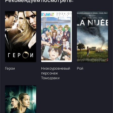
Рекомендуем посмотреть:
[/xfgiven_cvh_poster_urlcvh_poster_url]
[/xfgiven_cvh_poster_urlcvh_poster_url]
[/xfgiven_cvh_poster
Герои
Низкоуровневый
Рой
персонаж
Томодзаки