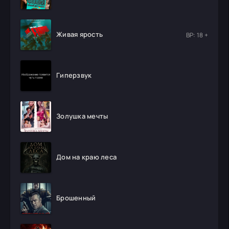
Живая ярость
ВР: 18 +
Гиперзвук
Золушка мечты
Дом на краю леса
Брошенный