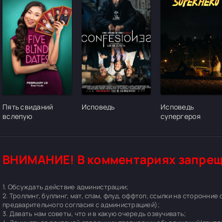
[/xfgiven_cvh_poster_urlcvh_poster_url]
[/xfgiven_cvh_poster_urlcvh_poster_url]
[/xfgiven_cvh_pos
Пять свиданий
Исповедь
Исповедь
вслепую
супергероя
ВНИМАНИЕ! В комментариях запрещ
1. Обсуждать действие администрации;
2. Троллинг, буллинг, мат, спам, флуд, оффтоп, ссылки на сторонние
предварительного согласия с администрацией);
3. Давать нам советы, что и в какую очередь озвучивать;