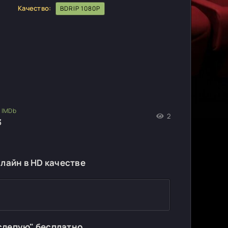
Качество:
BDRIP 1080P
2
3
лайн в HD качестве
слепую" бесплатно