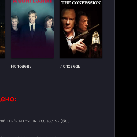
ter_urlcvh_poster_url]
[/xfgiven_cvh_poster_urlcvh_poster_url]
[/xfgiven_cvh_poster_urlcvh_poster_
Исповедь
Исповедь
ено:
 сайты и/или группы в соцсетях (без