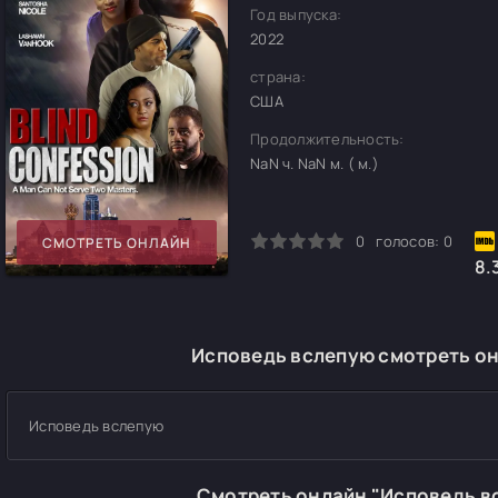
Год выпуска:
2022
страна:
США
Продолжительность:
NaN ч. NaN м. ( м.)
0
1
2
3
4
5
0
голосов:
0
СМОТРЕТЬ ОНЛАЙН
8.
Исповедь вслепую смотреть он
Исповедь вслепую
Смотреть онлайн "Исповедь в