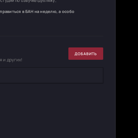
студий по озвучке/дубляжу;
равиться в БАН на неделю, а особо
ДОБАВИТЬ
 и других!