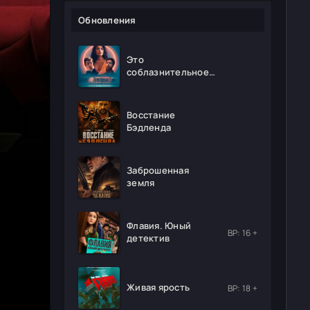
Обновления
Это
соблазнительное
безумие
Восстание
Бэдленда
Заброшенная
земля
Флавия. Юный
ВР: 16 +
детектив
Живая ярость
ВР: 18 +