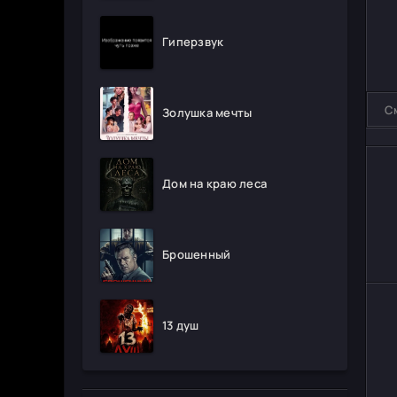
Гиперзвук
С
Золушка мечты
Дом на краю леса
Брошенный
13 душ