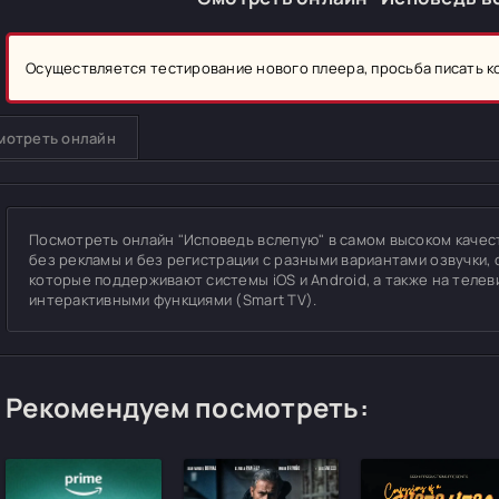
Осуществляется тестирование нового плеера, просьба писать 
мотреть онлайн
Посмотреть онлайн "Исповедь вслепую" в самом высоком качестве
без рекламы и без регистрации с разными вариантами озвучки, 
которые поддерживают системы iOS и Android, а также на теле
интерактивными функциями (Smart TV).
Рекомендуем посмотреть: