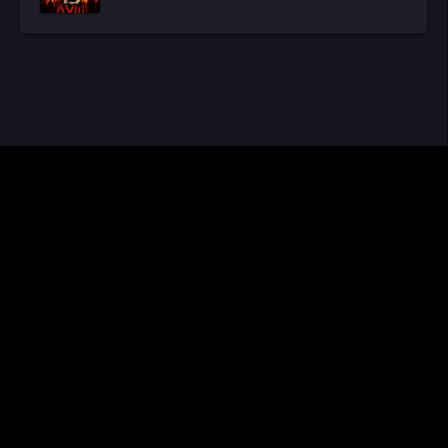
CINEMA RUS
КИНО И СЕРИАЛЫ
Видео получены из открытых источников, если вы обнаружите