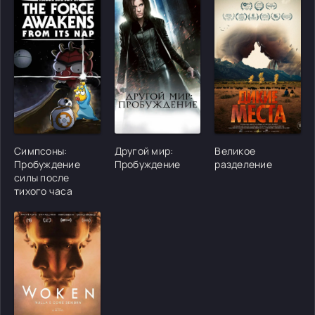
[/xfgiven_cvh_poster_urlcvh_poster_url]
[/xfgiven_cvh_poster_urlcvh_poster_url]
[/xfgiven_cvh_poster
Симпсоны:
Другой мир:
Великое
Пробуждение
Пробуждение
разделение
силы после
тихого часа