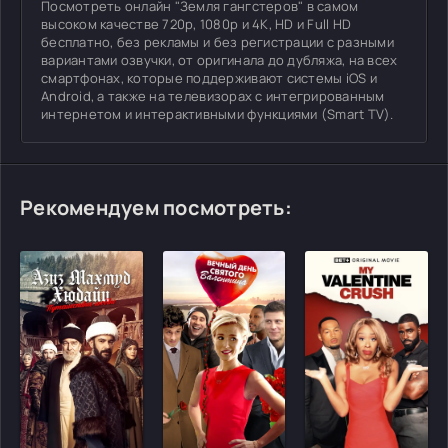
Посмотреть онлайн "Земля гангстеров" в самом
высоком качестве 720p, 1080p и 4K, HD и Full HD
бесплатно, без рекламы и без регистрации с разными
вариантами озвучки, от оригинала до дубляжа, на всех
смартфонах, которые поддерживают системы iOS и
Android, а также на телевизорах с интегрированным
интернетом и интерактивными функциями (Smart TV).
Рекомендуем посмотреть:
[/xfgiven_cvh_poster_urlcvh_poster_url]
[/xfgiven_cvh_poster_urlcvh_poster_url]
[/xfgiven_cvh_poster