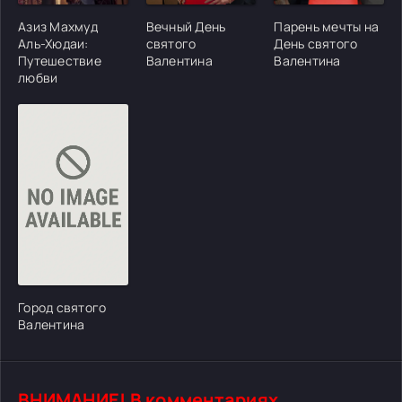
Азиз Махмуд
Вечный День
Парень мечты на
Аль-Хюдаи:
святого
День святого
Путешествие
Валентина
Валентина
любви
[/xfgiven_cvh_poster_urlcvh_poster_url]
Город святого
Валентина
ВНИМАНИЕ! В комментариях