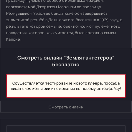
прозвищу Пулемёт о борьбе с ирландской мафией,
возглавляемой Джорджем Мораном по прозвищу
Рехнувшийся. Ужасные бандитские бои завершились
знаменитой резнёй в День святого Валентина в 1929 году, в
результате которой семь человек погибли от пулеметного
нападения, которое, как считается, было заказано самим
Капоне.
Смотреть онлайн "Земля гангстеров"
бесплатно
Осуществляется тестирование нового плеера, просьба
писать комментарии и пожелания по новому интерфейсу!
Смотреть онлайн