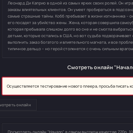
Леонард Ди Каприо в одной из самых ярких своих ролей. Он игр
заказы влиятельных клиентов. Он умеет пробираться в подсозн
самые страшные тайны. Кобб пребывает в жизни изгнанника – о
его посадят за убийство жены. Жена, которая совершила самоуб
которая пребывала слишком долго во сне и не смогла выбраться
детьми, которые остались в США, но вот судьба подворачивает 
выполнить заказ богатого и влиятельного магната, и все пробл
типичное дельцо – но герой столкнется с очень сильным врагом
Смотреть онлайн "Начал
Осуществляется тестирование нового плеера, просьба писать 
мотреть онлайн
Посмотреть онлайн "Начало" в самом высоком качестве 720p, 108