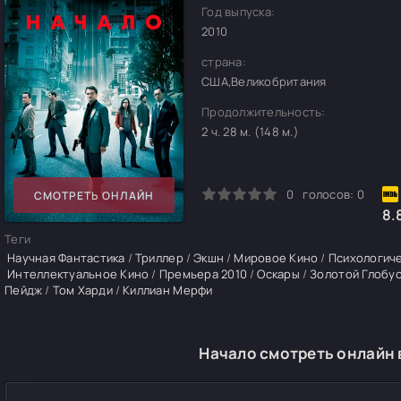
Год выпуска:
2010
страна:
США,Великобритания
Продолжительность:
2 ч. 28 м. (148 м.)
0
1
2
3
4
5
0
голосов:
0
СМОТРЕТЬ ОНЛАЙН
8.
Теги
Научная Фантастика
/
Триллер
/
Экшн
/
Мировое Кино
/
Психологиче
Интеллектуальное Кино
/
Премьера 2010
/
Оскары
/
Золотой Глобу
Пейдж
/
Том Харди
/
Киллиан Мерфи
Начало смотреть онлайн 