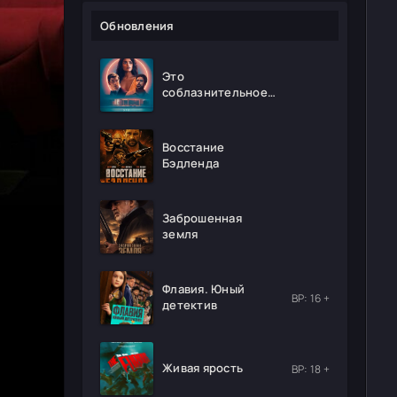
Обновления
Это
соблазнительное
безумие
Восстание
Бэдленда
Заброшенная
земля
Флавия. Юный
ВР: 16 +
детектив
Живая ярость
ВР: 18 +