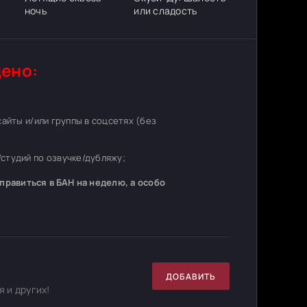
ночь
или сладость
ено:
 сайты и/или группы в соцсетях (без
студий по озвучке/дубляжу;
равиться в БАН на неделю, а особо
ДОБАВИТЬ
 и других!