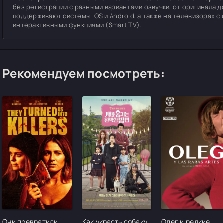
без регистрации с разными вариантами озвучки, от оригинала д
поддерживают системы iOS и Android, а также на телевизорах 
интерактивными функциями (Smart TV).
Рекомендуем посмотреть:
[/xfgiven_cvh_poster_urlcvh_poster_url]
[/xfgiven_cvh_poster_urlcvh_poster_url]
[/xfgiven_cvh_pos
Они превратили
Как украсть собаку
Олег и редкие