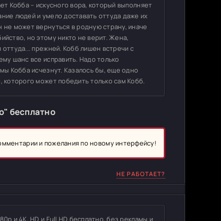
ает Кобба – искусного вора, который выполняет
ание людей и умело доставать оттуда даже их
н не может вернуться в родную страну, иначе
ийство, но этому никто не верит. Жена,
 оттуда... прежней. Кобб лишен встречи с
ему шанс все исправить. Надо только
емы Кобба исчезнут. Казалось бы, еще одно
, которого может победить только сам Кобб.
о" бесплатно
комментарии и пожелания по новому интерфейсу!
НЕ РАБОТАЕТ?
0p и 4K, HD и Full HD бесплатно, без рекламы и