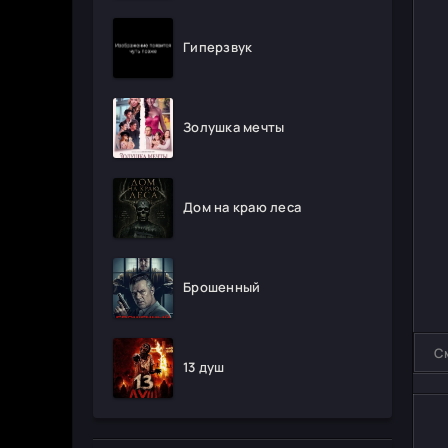
Гиперзвук
Золушка мечты
Дом на краю леса
Брошенный
С
13 душ