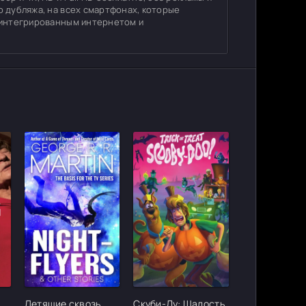
о дубляжа, на всех смартфонах, которые
с интегрированным интернетом и
ter_urlcvh_poster_url]
[/xfgiven_cvh_poster_urlcvh_poster_url]
[/xfgiven_cvh_poster_urlcvh_poster_
Летящие сквозь
Скуби-Ду: Шалость