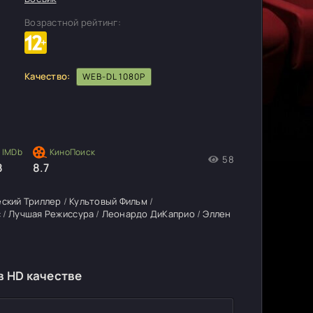
Возрастной рейтинг:
Качество:
WEB-DL 1080P
58
8
8.7
ский Триллер
/
Культовый Фильм
/
с
/
Лучшая Режиссура
/
Леонардо ДиКаприо
/
Эллен
в HD качестве