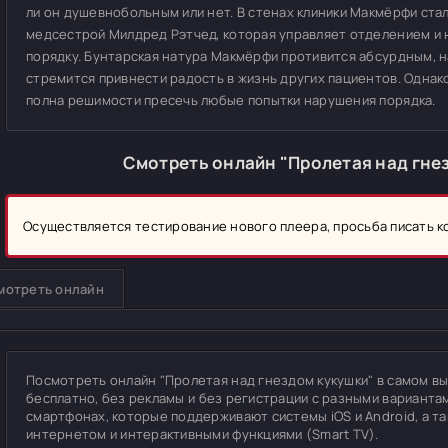
ли он душевнобольным или нет. В стенах клиники Макмёрфи ста
медсестрой Милдред Рэтчед, которая управляет отделением и
порядку. Бунтарская натура Макмёрфи противится абсурдным, на 
стремится привнести радость в жизнь других пациентов. Одна
полна решимости пресечь любые попытки нарушения порядка.
Смотреть онлайн "Пролетая над гне
Осуществляется тестирование нового плеера, просьба писать 
мотреть онлайн
Посмотреть онлайн "Пролетая над гнездом кукушки" в самом высо
бесплатно, без рекламы и без регистрации с разными вариантам
смартфонах, которые поддерживают системы iOS и Android, а т
интернетом и интерактивными функциями (Smart TV).