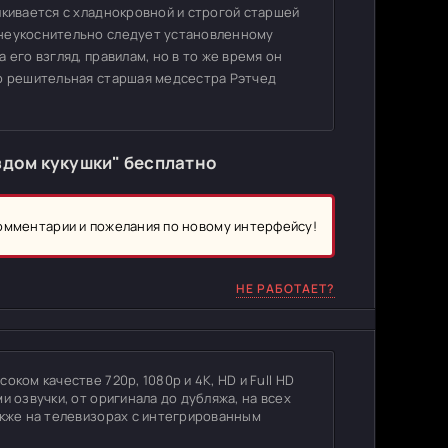
лкивается с хладнокровной и строгой старшей
 неукоснительно следует установленному
его взгляд, правилам, но в то же время он
ко решительная старшая медсестра Рэтчед
здом кукушки" бесплатно
комментарии и пожелания по новому интерфейсу!
НЕ РАБОТАЕТ?
ком качестве 720p, 1080p и 4K, HD и Full HD
и озвучки, от оригинала до дубляжа, на всех
акже на телевизорах с интегрированным