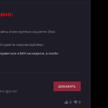
ено:
 сайты и/или группы в соцсетях (без
студий по озвучке/дубляжу;
равиться в БАН на неделю, а особо
ДОБАВИТЬ
 и других!
0
0