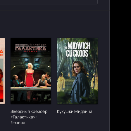
ter_urlcvh_poster_url]
[/xfgiven_cvh_poster_urlcvh_poster_url]
[/xfgiven_cvh_poster_urlcvh_poster_
Звёздный крейсер
Кукушки Мидвича
,
«Галактика»:
Лезвие