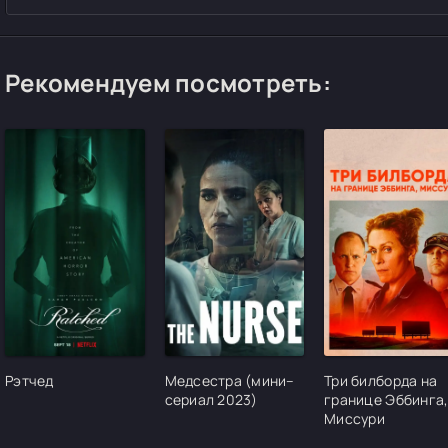
Рекомендуем посмотреть:
[/xfgiven_cvh_poster_urlcvh_poster_url]
[/xfgiven_cvh_poster_urlcvh_poster_url]
[/xfgiven_cvh_pos
Рэтчед
Медсестра (мини–
Три билборда на
сериал 2023)
границе Эббинга
Миссури