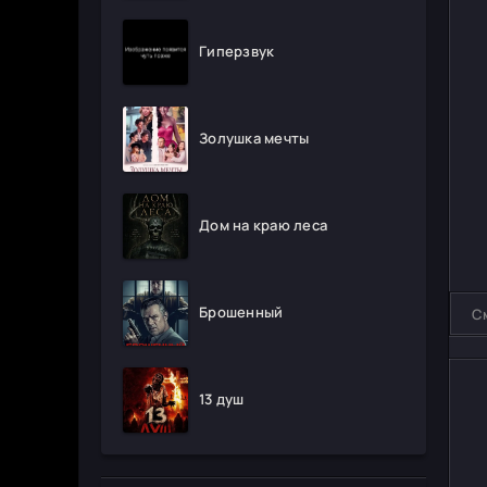
Гиперзвук
Золушка мечты
Дом на краю леса
Брошенный
С
13 душ