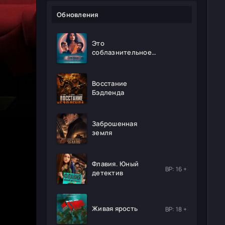
Обновления
Это
соблазнительное
безумие
Восстание
Бэдленда
Заброшенная
земля
Флавия. Юный
ВР: 16 +
детектив
Живая ярость
ВР: 18 +