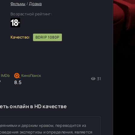
Фильмы
/
Драма
Возрастной рейтинг:
Качество:
BDRIP 1080P
31
7
8.5
еть онлайн в HD качестве
еяниями и дерзким нравом, переводится из
оведения экспертизы и определения, является