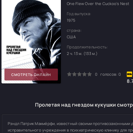
One Flew Over the Cuckoo's Nest
Год выпуска:
1975
страна:
США
Продолжительность:
2 ч. 13 м. (133 м.)
0
1
2
3
4
5
0
голосов:
0
СМОТРЕТЬ ОНЛАЙН
8.
Пролетая над гнездом кукушки смотр
Рэндл Патрик Макмёрфи, известный своими противозаконными д
исправительного учреждения в психиатрическую клинику для пр