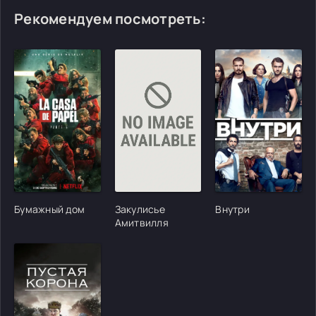
Рекомендуем посмотреть:
[/xfgiven_cvh_poster_urlcvh_poster_url]
[/xfgiven_cvh_poster_urlcvh_poster_url]
[/xfgiven_cvh_poster
Бумажный дом
Закулисье
Внутри
Амитвилля