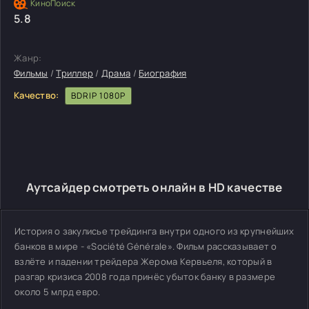
5.8
Жанр:
Фильмы
/
Триллер
/
Драма
/
Биография
Качество:
BDRIP 1080P
Аутсайдер смотреть онлайн в HD качестве
История о закулисье трейдинга внутри одного из крупнейших
банков в мире - «Société Générale». Фильм рассказывает о
взлёте и падении трейдера Жерома Кервьеля, который в
разгар кризиса 2008 года принёс убыток банку в размере
около 5 млрд евро.