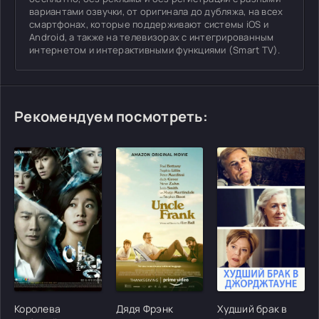
вариантами озвучки, от оригинала до дубляжа, на всех
смартфонах, которые поддерживают системы iOS и
Android, а также на телевизорах с интегрированным
интернетом и интерактивными функциями (Smart TV).
Рекомендуем посмотреть:
[/xfgiven_cvh_poster_urlcvh_poster_url]
[/xfgiven_cvh_poster_urlcvh_poster_url]
[/xfgiven_cvh_poster
Королева
Дядя Фрэнк
Худший брак в