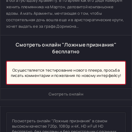
в богатую вдову Араминту. В то время как его дядя намерен
женить племянника на Мартон, деловитой компаньонке
вдовы. А мать Араминты, мечтающая о том, чтобы
состоятельная дочь вошла еще и в аристократические круги,
хочет выдать ее за графа Доримона…
Смотреть онлайн "Ложные признания"
бесплатно
Осуществляется тестирование нового плеера, просьба
писать комментарии и пожелания по новому интерфейсу!
Смотреть онлайн
Посмотреть онлайн "Ложные признания" в самом
высоком качестве 720p, 1080p и 4K, HD и Full HD
бесплатно, без рекламы и без регистрации с разными