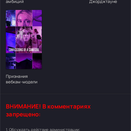
амбиций
Джорджтауне
[/xfgiven_cvh_poster_urlcvh_poster_url]
Признания
вебкам-модели
ВНИМАНИЕ! В комментариях
запрещено:
1. Обсуждать действие администрации;