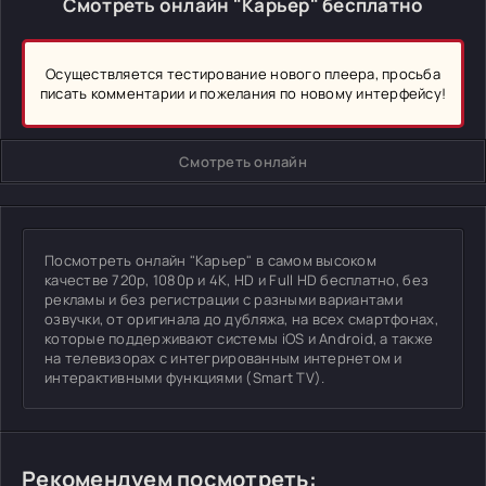
Смотреть онлайн "Карьер" бесплатно
Осуществляется тестирование нового плеера, просьба
писать комментарии и пожелания по новому интерфейсу!
Смотреть онлайн
Посмотреть онлайн "Карьер" в самом высоком
качестве 720p, 1080p и 4K, HD и Full HD бесплатно, без
рекламы и без регистрации с разными вариантами
озвучки, от оригинала до дубляжа, на всех смартфонах,
которые поддерживают системы iOS и Android, а также
на телевизорах с интегрированным интернетом и
интерактивными функциями (Smart TV).
Рекомендуем посмотреть: