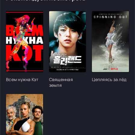
[/xfgiven_cvh_poster_urlcvh_poster_url]
[/xfgiven_cvh_poster_urlcvh_poster_url]
[/xfgiven_cvh_poster
Всем нужна Кэт
Священная
Цепляясь за лёд
земля