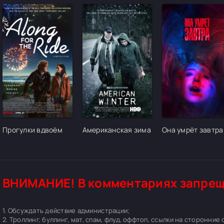
[/xfgiven_cvh_poster_urlcvh_poster_url]
[/xfgiven_cvh_poster_urlcvh_poster_url]
[/xfgiven_cvh_pos
Прогулки вдвоём
Американская зима
Она умрёт завтра
ВНИМАНИЕ! В комментариях запрещ
1. Обсуждать действие администрации;
2. Троллинг, буллинг, мат, спам, флуд, оффтоп, ссылки на сторонние