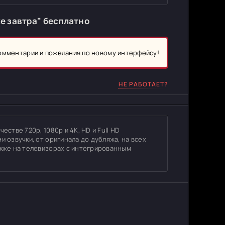
е завтра" бесплатно
комментарии и пожелания по новому интерфейсу!
НЕ РАБОТАЕТ?
естве 720p, 1080p и 4K, HD и Full HD
и озвучки, от оригинала до дубляжа, на всех
акже на телевизорах с интегрированным