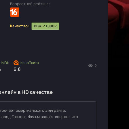
Возрастной рейтинг:
Качество:
BDRIP 1080P
2
4
6.8
онлайн в HD качестве
стречает американского эмигранта.
ород Гонконг. Фильм задаёт вопрос - что