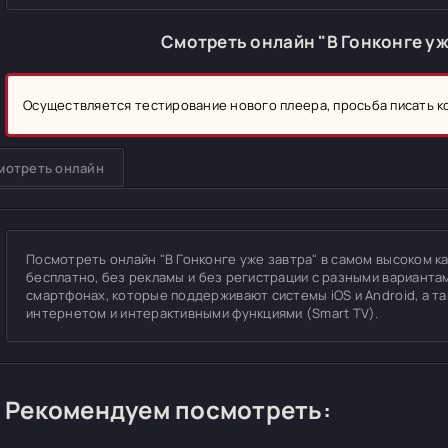
Смотреть онлайн "В Гонконге уж
Осуществляется тестирование нового плеера, просьба писать 
мотреть онлайн
Посмотреть онлайн "В Гонконге уже завтра" в самом высоком кач
бесплатно, без рекламы и без регистрации с разными вариантам
смартфонах, которые поддерживают системы iOS и Android, а т
интернетом и интерактивными функциями (Smart TV).
Рекомендуем посмотреть: