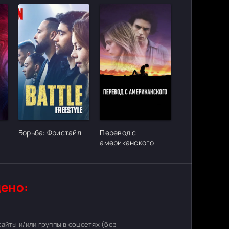
ter_urlcvh_poster_url]
[/xfgiven_cvh_poster_urlcvh_poster_url]
[/xfgiven_cvh_poster_urlcvh_poster_
Борьба: Фристайл
Перевод с
американского
ено:
 сайты и/или группы в соцсетях (без