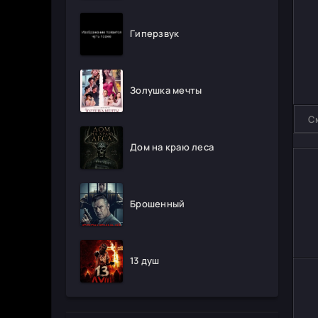
Гиперзвук
Золушка мечты
С
Дом на краю леса
Брошенный
13 душ