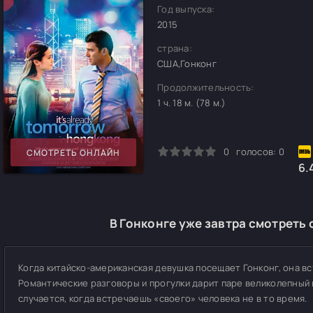
Год выпуска:
2015
страна:
США,Гонконг
Продолжительность:
1 ч. 18 м. (78 м.)
0
1
2
3
4
5
0
голосов:
0
СМОТРЕТЬ ОНЛАЙН
6.
В Гонконге уже завтра смотреть 
Когда китайско-американская девушка посещает Гонконг, она в
Романтические разговоры и прогулки дарит паре великолепный г
случается, когда встречаешь «своего» человека не в то время.