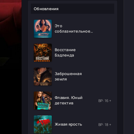
Обновления
Это
соблазнительное
безумие
Восстание
Бэдленда
Заброшенная
земля
Флавия. Юный
ВР: 16 +
детектив
Живая ярость
ВР: 18 +