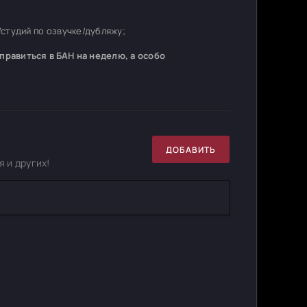
студий по озвучке/дубляжу;
равиться в БАН на неделю, а особо
ДОБАВИТЬ
 и других!