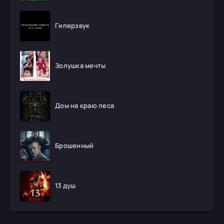
Гиперзвук
Золушка мечты
Дом на краю леса
Брошенный
13 душ