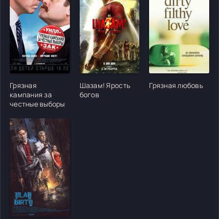
[/xfgiven_cvh_poster_urlcvh_poster_url]
[/xfgiven_cvh_poster_urlcvh_poster_url]
[/xfgiven_cvh_poster
Грязная
Шазам! Ярость
Грязная любовь
кампания за
богов
честные выборы
[/xfgiven_cvh_poster_urlcvh_poster_url]