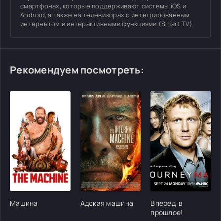
смартфонах, которые поддерживают системы iOS и
Android, а также на телевизорах с интегрированным
интернетом и интерактивными функциями (Smart TV).
Рекомендуем посмотреть:
[/xfgiven_cvh_poster_urlcvh_poster_url]
[/xfgiven_cvh_poster_urlcvh_poster_url]
[/xfgiven_cvh_poster
Машина
Адская машина
Вперед, в
прошлое!