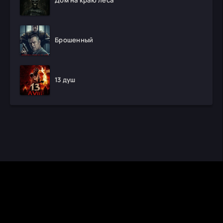
Дом на краю леса
Брошенный
13 душ