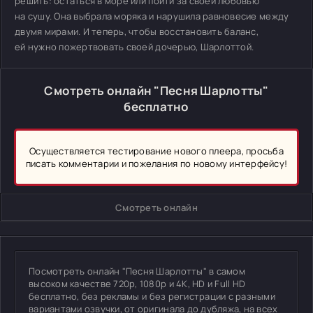
решить: остаться в море или пойти за своей любовью
на сушу. Она выбрала моряка и нарушила равновесие между
двумя мирами. И теперь, чтобы восстановить баланс,
ей нужно пожертвовать своей дочерью, Шарлоттой.
Смотреть онлайн "Песня Шарлотты"
бесплатно
Осуществляется тестирование нового плеера, просьба
писать комментарии и пожелания по новому интерфейсу!
Смотреть онлайн
Посмотреть онлайн "Песня Шарлотты" в самом
высоком качестве 720p, 1080p и 4K, HD и Full HD
бесплатно, без рекламы и без регистрации с разными
вариантами озвучки, от оригинала до дубляжа, на всех