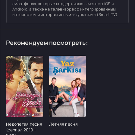
смартфонах, которые поддерживают системы iOS и
Android, а также на телевизорах с интегрированным
интернетом и интерактивными функциями (Smart TV).
Рекомендуем посмотреть:
[/xfgiven_cvh_poster_urlcvh_poster_url]
[/xfgiven_cvh_poster_urlcvh_poster_url]
Недопетая песня
Летняя песня
(сериал 2010 –