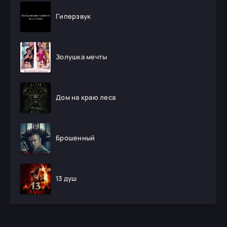
Гиперзвук
Золушка мечты
Дом на краю леса
Брошенный
13 душ