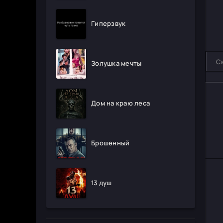
Гиперзвук
С
Золушка мечты
Дом на краю леса
Брошенный
13 душ