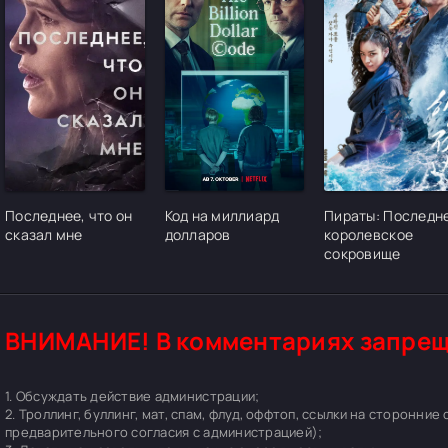
[/xfgiven_cvh_poster_urlcvh_poster_url]
[/xfgiven_cvh_poster_urlcvh_poster_url]
[/xfgiven_cvh_pos
Последнее, что он
Код на миллиард
Пираты: Последн
сказал мне
долларов
королевское
сокровище
ВНИМАНИЕ! В комментариях запрещ
1. Обсуждать действие администрации;
2. Троллинг, буллинг, мат, спам, флуд, оффтоп, ссылки на сторонние
предварительного согласия с администрацией);