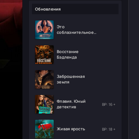
Обновления
Это
соблазнительное
безумие
Восстание
Бэдленда
Заброшенная
земля
Флавия. Юный
ВР: 16 +
детектив
Живая ярость
ВР: 18 +