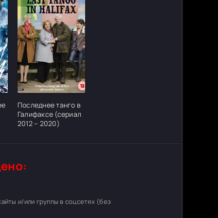
ter_urlcvh_poster_url]
[/xfgiven_cvh_poster_urlcvh_poster_url]
ее
Последнее танго в
Галифаксе (сериал
2012 – 2020)
ено:
 сайты и/или группы в соцсетях (без