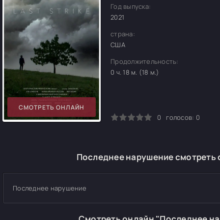
Год выпуска:
2021
страна:
США
Продолжительность:
0 ч. 18 м. (18 м.)
СМОТРЕТЬ ОНЛАЙН
0
1
2
3
4
5
0
голосов:
0
Последнее нарушение смотреть о
Последнее нарушение
Смотреть онлайн "Последнее н