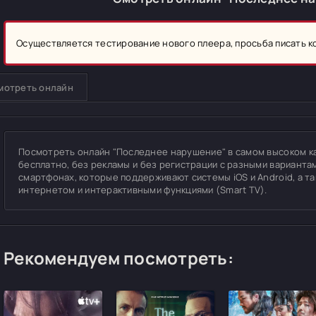
Осуществляется тестирование нового плеера, просьба писать 
мотреть онлайн
Посмотреть онлайн "Последнее нарушение" в самом высоком каче
бесплатно, без рекламы и без регистрации с разными вариантам
смартфонах, которые поддерживают системы iOS и Android, а т
интернетом и интерактивными функциями (Smart TV).
Рекомендуем посмотреть: