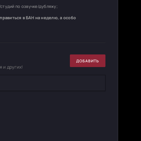
студий по озвучке/дубляжу;
равиться в БАН на неделю, а особо
ДОБАВИТЬ
 и других!