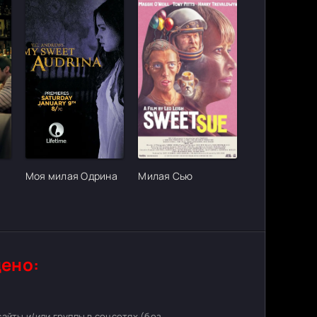
ter_urlcvh_poster_url]
[/xfgiven_cvh_poster_urlcvh_poster_url]
[/xfgiven_cvh_poster_urlcvh_poster_
Моя милая Одрина
Милая Сью
ено:
 сайты и/или группы в соцсетях (без