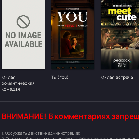
[/xfgiven_cvh_poster_urlcvh_poster_url]
[/xfgiven_cvh_poster_urlcvh_poster_url]
[/xfgiven_cvh_pos
Милая
Ты (You)
Милая встреча
романтическая
комедия
ВНИМАНИЕ! В комментариях запрещ
1. Обсуждать действие администрации;
2. Троллинг, буллинг, мат, спам, флуд, оффтоп, ссылки на сторонние