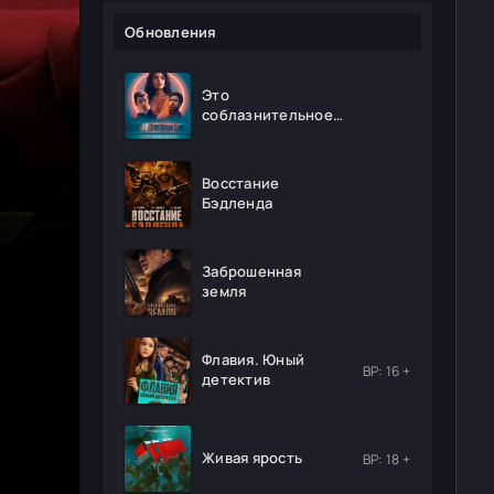
Обновления
Это
соблазнительное
безумие
Восстание
Бэдленда
Заброшенная
земля
Флавия. Юный
ВР: 16 +
детектив
Живая ярость
ВР: 18 +