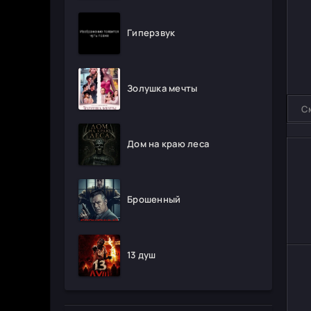
Гиперзвук
Золушка мечты
С
Дом на краю леса
Брошенный
13 душ