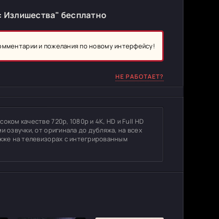
: Излишества" бесплатно
комментарии и пожелания по новому интерфейсу!
НЕ РАБОТАЕТ?
ком качестве 720p, 1080p и 4K, HD и Full HD
и озвучки, от оригинала до дубляжа, на всех
акже на телевизорах с интегрированным