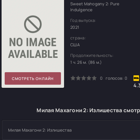
Sweet Mahogany 2: Pure
Indulgence
Год выпуска:
2021
страна:
США
Продолжительность:
1 ч. 26 м. (86 м.)
0
1
2
3
4
5
0
голосов:
0
СМОТРЕТЬ ОНЛАЙН
4.
Милая Махагони 2: Излишества смотр
Милая Махагони 2: Излишества