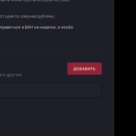
студий по озвучке/дубляжу;
равиться в БАН на неделю, а особо
ДОБАВИТЬ
 и других!