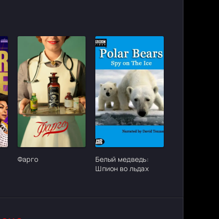
ter_urlcvh_poster_url]
[/xfgiven_cvh_poster_urlcvh_poster_url]
[/xfgiven_cvh_poster_urlcvh_poster_
Фарго
Белый медведь:
Шпион во льдах