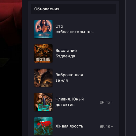
Обновления
Это
соблазнительное
безумие
Восстание
Бэдленда
Заброшенная
земля
Флавия. Юный
ВР: 16 +
детектив
Живая ярость
ВР: 18 +