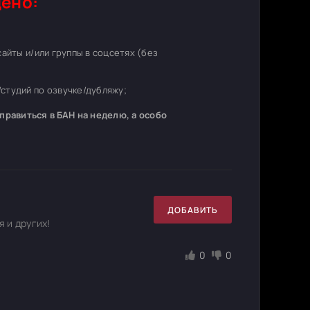
ено:
 сайты и/или группы в соцсетях (без
студий по озвучке/дубляжу;
равиться в БАН на неделю, а особо
ДОБАВИТЬ
 и других!
0
0