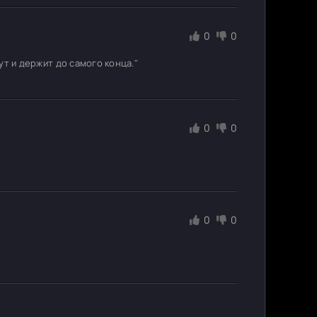
0
0
ут и держит до самого конца."
0
0
0
0