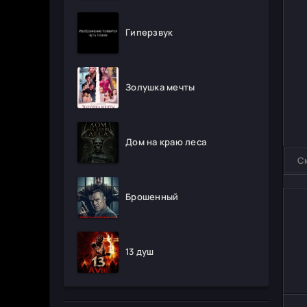
Гиперзвук
Золушка мечты
Дом на краю леса
С
Брошенный
13 душ