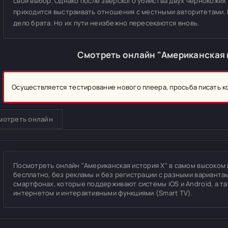
свой выбор. Однако после зверского убийства двух чернокожих
приходится выстраивать отношения с местными авторитетами. 
дело брата. Но их пути неизбежно пересекаются вновь.
Смотреть онлайн "Американская 
Осуществляется тестирование нового плеера, просьба писать 
мотреть онлайн
Посмотреть онлайн "Американская история X" в самом высоком ка
бесплатно, без рекламы и без регистрации с разными вариантам
смартфонах, которые поддерживают системы iOS и Android, а т
интернетом и интерактивными функциями (Smart TV).