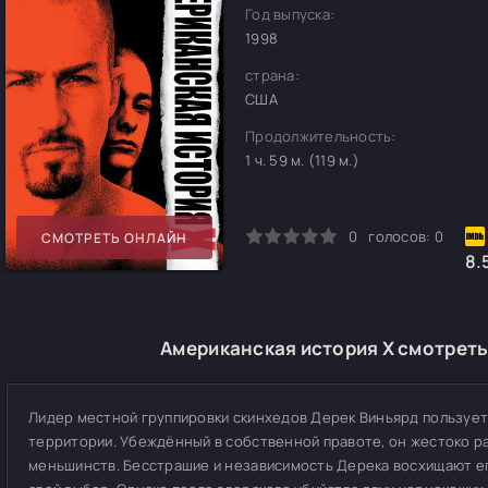
Год выпуска:
1998
страна:
США
Продолжительность:
1 ч. 59 м. (119 м.)
0
1
2
3
4
5
0
голосов:
0
СМОТРЕТЬ ОНЛАЙН
8.
Американская история X смотреть
Лидер местной группировки скинхедов Дерек Виньярд пользуе
территории. Убеждённый в собственной правоте, он жестоко р
меньшинств. Бесстрашие и независимость Дерека восхищают ег