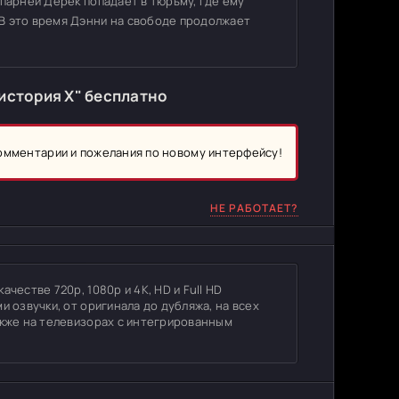
 парней Дерек попадает в тюрьму, где ему
В это время Дэнни на свободе продолжает
история X" бесплатно
комментарии и пожелания по новому интерфейсу!
НЕ РАБОТАЕТ?
честве 720p, 1080p и 4K, HD и Full HD
и озвучки, от оригинала до дубляжа, на всех
акже на телевизорах с интегрированным