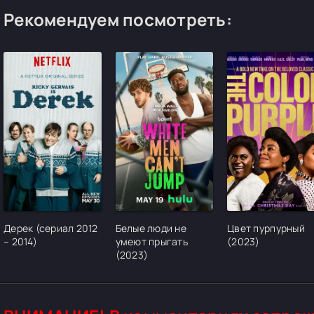
Рекомендуем посмотреть:
[/xfgiven_cvh_poster_urlcvh_poster_url]
[/xfgiven_cvh_poster_urlcvh_poster_url]
[/xfgiven_cvh_pos
Дерек (сериал 2012
Белые люди не
Цвет пурпурный
– 2014)
умеют прыгать
(2023)
(2023)