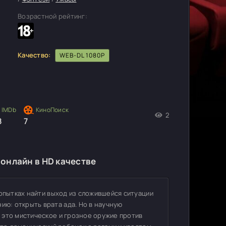
Возрастной рейтинг:
Качество:
WEB-DL 1080P
2
8
7
 онлайн в HD качестве
попытках найти выход из сложившейся ситуации
ю: открыть врата ада. Но в научную
 это мистическое и грозное оружие против