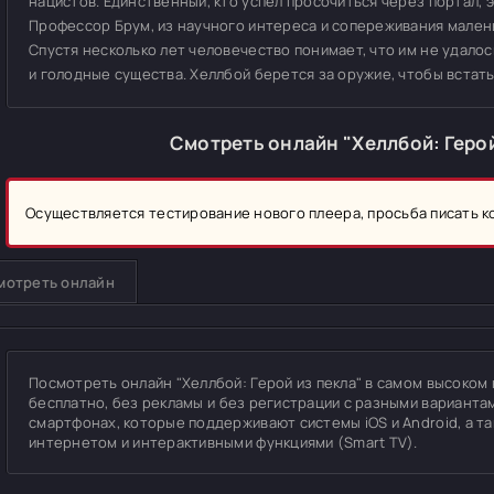
нацистов. Единственный, кто успел просочиться через портал, 
Профессор Брум, из научного интереса и сопереживания малень
Спустя несколько лет человечество понимает, что им не удалос
и голодные существа. Хеллбой берется за оружие, чтобы встать
Смотреть онлайн "Хеллбой: Герой
Осуществляется тестирование нового плеера, просьба писать 
мотреть онлайн
Посмотреть онлайн "Хеллбой: Герой из пекла" в самом высоком ка
бесплатно, без рекламы и без регистрации с разными вариантам
смартфонах, которые поддерживают системы iOS и Android, а т
интернетом и интерактивными функциями (Smart TV).