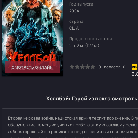
Год выпуска:
2004
страна:
США
Продолжительность:
2 ч. 2 м. (122 м.)
0
1
2
3
4
5
0
голосов:
0
СМОТРЕТЬ ОНЛАЙН
6.
Хеллбой: Герой из пекла смотреть
Вторая мировая война, нацистская армия терпит поражение. В 
обезумевшие немецкие ученые прибегают к ужасающему решени
лабораторию тайно проникает отряд союзников и поворачивает