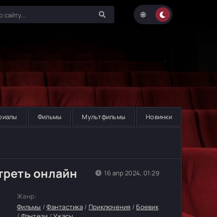
риалы
Фильмы
Мультфильмы
Новинки
треть онлайн
16 апр 2024, 01:29
Жанр:
Фильмы
/
Фантастика
/
Приключения
/
Боевик
/
Фэнтези
/
Ужасы