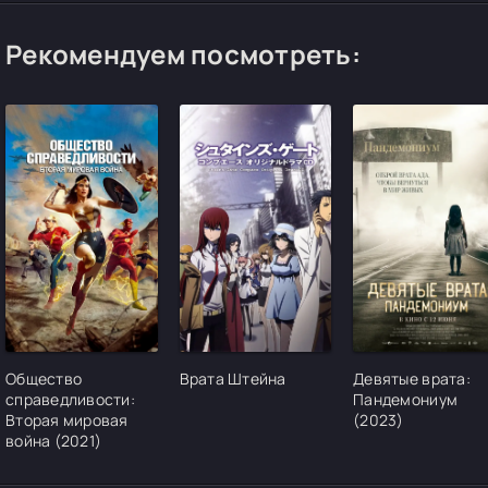
Рекомендуем посмотреть:
[/xfgiven_cvh_poster_urlcvh_poster_url]
[/xfgiven_cvh_poster_urlcvh_poster_url]
[/xfgiven_cvh_pos
Общество
Врата Штейна
Девятые врата:
справедливости:
Пандемониум
Вторая мировая
(2023)
война (2021)