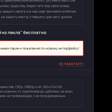
это демонический ребенок с рогами и хвостом.
кому существу, берет его под свою опеку.
ь закрыть врата и в наш мир проникли злобные
 на защиту места, ставшего для него домом.
 из пекла" бесплатно
комментарии и пожелания по новому интерфейсу!
НЕ РАБОТАЕТ?
честве 720p, 1080p и 4K, HD и Full HD
и озвучки, от оригинала до дубляжа, на всех
акже на телевизорах с интегрированным