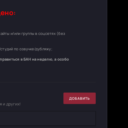
ено:
 сайты и/или группы в соцсетях (без
студий по озвучке/дубляжу;
равиться в БАН на неделю, а особо
ДОБАВИТЬ
 и других!