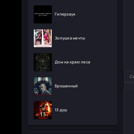
Гиперзвук
Золушка мечты
Дом на краю леса
С
Брошенный
13 душ