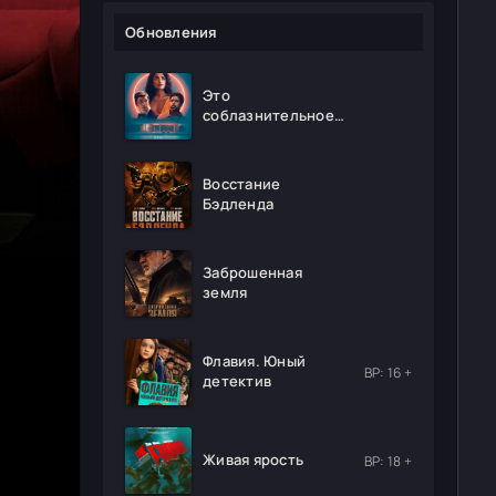
Обновления
Это
соблазнительное
безумие
Восстание
Бэдленда
Заброшенная
земля
Флавия. Юный
ВР: 16 +
детектив
Живая ярость
ВР: 18 +