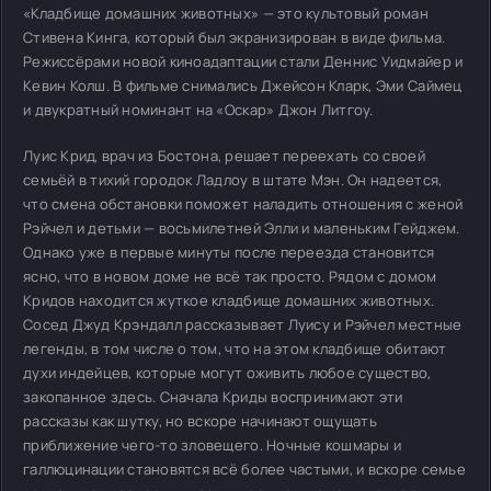
«Кладбище домашних животных» — это культовый роман
Стивена Кинга, который был экранизирован в виде фильма.
Режиссёрами новой киноадаптации стали Деннис Уидмайер и
Кевин Колш. В фильме снимались Джейсон Кларк, Эми Саймец
и двукратный номинант на «Оскар» Джон Литгоу.
Луис Крид, врач из Бостона, решает переехать со своей
семьёй в тихий городок Ладлоу в штате Мэн. Он надеется,
что смена обстановки поможет наладить отношения с женой
Рэйчел и детьми — восьмилетней Элли и маленьким Гейджем.
Однако уже в первые минуты после переезда становится
ясно, что в новом доме не всё так просто. Рядом с домом
Кридов находится жуткое кладбище домашних животных.
Сосед Джуд Крэндалл рассказывает Луису и Рэйчел местные
легенды, в том числе о том, что на этом кладбище обитают
духи индейцев, которые могут оживить любое существо,
закопанное здесь. Сначала Криды воспринимают эти
рассказы как шутку, но вскоре начинают ощущать
приближение чего-то зловещего. Ночные кошмары и
галлюцинации становятся всё более частыми, и вскоре семье