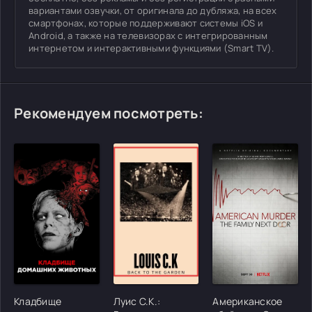
вариантами озвучки, от оригинала до дубляжа, на всех
смартфонах, которые поддерживают системы iOS и
Android, а также на телевизорах с интегрированным
интернетом и интерактивными функциями (Smart TV).
Рекомендуем посмотреть:
[/xfgiven_cvh_poster_urlcvh_poster_url]
[/xfgiven_cvh_poster_urlcvh_poster_url]
[/xfgiven_cvh_poster
Кладбище
Луис С.К.:
Американское