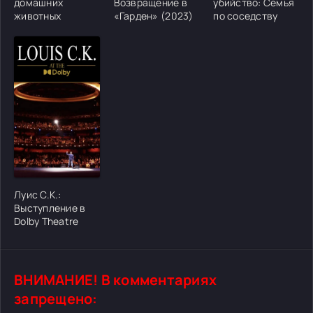
домашних
Возвращение в
убийство: Семья
животных
«Гарден» (2023)
по соседству
[/xfgiven_cvh_poster_urlcvh_poster_url]
Луис С.К.:
Выступление в
Dolby Theatre
ВНИМАНИЕ! В комментариях
запрещено: