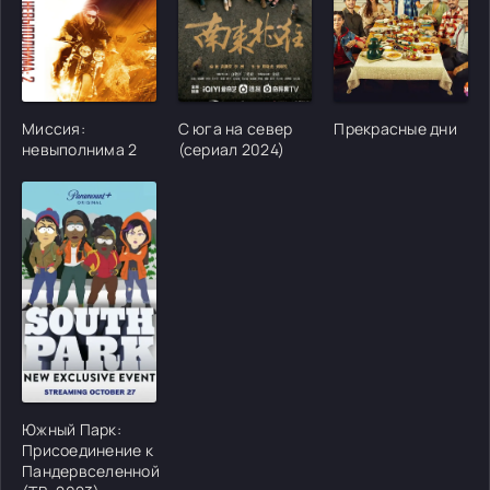
[/xfgiven_cvh_poster_urlcvh_poster_url]
[/xfgiven_cvh_poster_urlcvh_poster_url]
[/xfgiven_cvh_poster
Миссия:
С юга на север
Прекрасные дни
невыполнима 2
(сериал 2024)
[/xfgiven_cvh_poster_urlcvh_poster_url]
Южный Парк:
Присоединение к
Пандервселенной