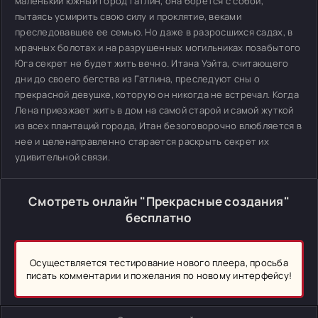
маленький южный город Гатлин, она борется с собой,
пытаясь усмирить свою силу и проклятие, веками
преследовавшее ее семью. Но даже в разросшихся садах, в
мрачных болотах и на разрушенных могильниках позабытого
Юга секрет не будет жить вечно. Итана Уэйта, считающего
дни до своего бегства из Гатлина, преследуют сны о
прекрасной девушке, которую он никогда не встречал. Когда
Лена приезжает жить в дом на самой старой и самой жуткой
из всех плантаций города, Итан безоговорочно влюбляется в
нее и целенаправленно старается раскрыть секрет их
удивительной связи.
Смотреть онлайн "Прекрасные создания"
бесплатно
Осуществляется тестирование нового плеера, просьба
писать комментарии и пожелания по новому интерфейсу!