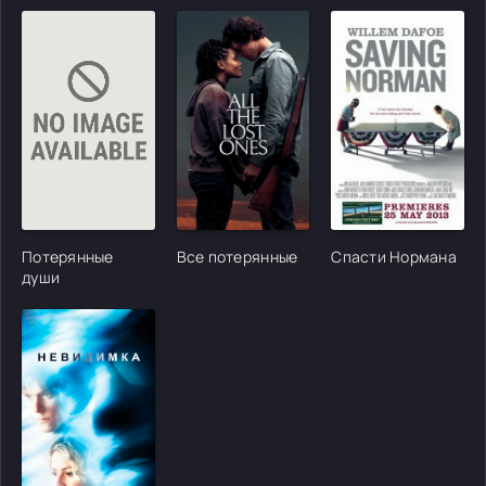
[/xfgiven_cvh_poster_urlcvh_poster_url]
[/xfgiven_cvh_poster_urlcvh_poster_url]
[/xfgiven_cvh_poster
Потерянные
Все потерянные
Спасти Нормана
души