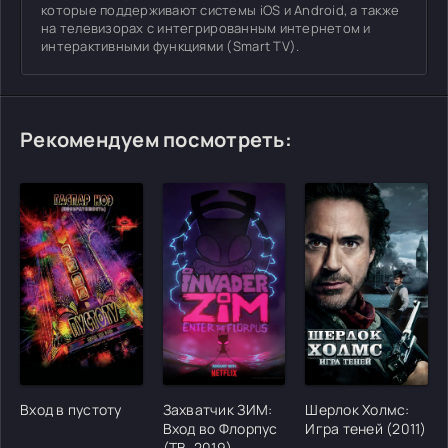
которые поддерживают системы iOS и Android, а также
на телевизорах с интегрированным интернетом и
интерактивными функциями (Smart TV).
Рекомендуем посмотреть:
[/xfgiven_cvh_poster_urlcvh_poster_url]
[/xfgiven_cvh_poster_urlcvh_poster_url]
[/xfgiven_cvh_poster
Вход в пустоту
Захватчик ЗИМ:
Шерлок Холмс:
Вход во Флорпус
Игра теней (2011)
(ТВ, 2019)