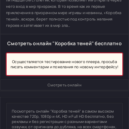
пятнадцатом столетии, который позволяет им открыть через
него вход в мир призраков. В то время как их первые
приключения в призрачном мире игривы и невинны, «Коробка
теней», вскоре, берет полностью под контроль желания
героев и затягивает их в мир зла…
Смотреть онлайн "Коробка теней" бесплатно
Осуществляется тестирование нового плеера, просьба
писать комментарии и пожелания по новому интерфейсу!
Смотреть онлайн
Посмотреть онлайн "Коробка теней" в самом высоком
качестве 720p, 1080p и 4K, HD и Full HD бесплатно, без
рекламы и без регистрации с разными вариантами
озвучки, от оригинала до дубляжа, на всех смартфонах,