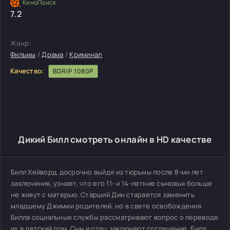
7.2
Жанр:
Фильмы
/
Драма
/
Криминал
Качество:
BDRIP 1080P
Дикий Билл смотреть онлайн в HD качестве
Билл Хейворд, досрочно выйдя из тюрьмы после 8-ми лет
заключения, узнает, что его 11- и 14-летние сыновья больше
не живут с матерью. Старший Дин старается заменить
младшему Джимми родителей, но в свете освобождения
Билла социальные службы рассматривают вопрос о переводе
их в детский дом. Сын и отец заключают соглашение. Билл