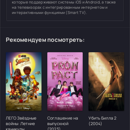
которые поддерживают системы iOS и Android, а также
на телевизорах с интегрированным интернетом и
интерактивными функциями (Smart TV).
Рекомендуем посмотреть:
[/xfgiven_cvh_poster_urlcvh_poster_url]
[/xfgiven_cvh_poster_urlcvh_poster_url]
[/xfgiven_cvh_poster
ЛЕГО Звёздные
Соглашение на
Убить Билла 2
войны: Летние
выпускной
(2004)
каникулы
(2023)