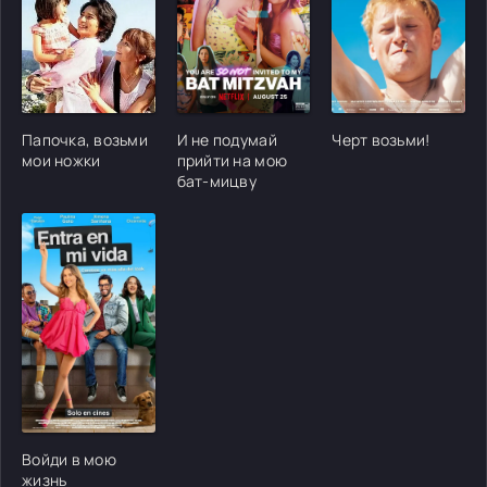
[/xfgiven_cvh_poster_urlcvh_poster_url]
[/xfgiven_cvh_poster_urlcvh_poster_url]
[/xfgiven_cvh_poster
Папочка, возьми
И не подумай
Черт возьми!
мои ножки
прийти на мою
бат-мицву
[/xfgiven_cvh_poster_urlcvh_poster_url]
Войди в мою
жизнь