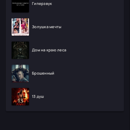
Гиперзвук
Золушка мечты
Дом на краю леса
Брошенный
13 душ