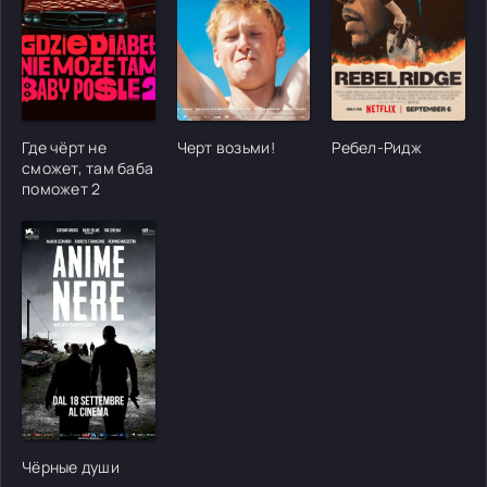
[/xfgiven_cvh_poster_urlcvh_poster_url]
[/xfgiven_cvh_poster_urlcvh_poster_url]
[/xfgiven_cvh_poster
Где чёрт не
Черт возьми!
Ребел-Ридж
сможет, там баба
поможет 2
[/xfgiven_cvh_poster_urlcvh_poster_url]
Чёрные души