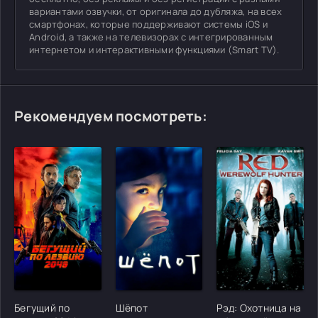
вариантами озвучки, от оригинала до дубляжа, на всех
смартфонах, которые поддерживают системы iOS и
Android, а также на телевизорах с интегрированным
интернетом и интерактивными функциями (Smart TV).
Рекомендуем посмотреть:
[/xfgiven_cvh_poster_urlcvh_poster_url]
[/xfgiven_cvh_poster_urlcvh_poster_url]
[/xfgiven_cvh_poster
Бегущий по
Шёпот
Рэд: Охотница на