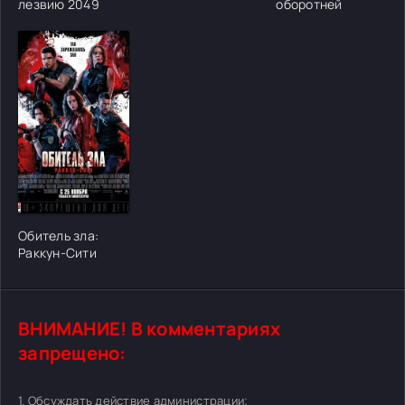
лезвию 2049
оборотней
[/xfgiven_cvh_poster_urlcvh_poster_url]
Обитель зла:
Раккун-Сити
ВНИМАНИЕ! В комментариях
запрещено:
1. Обсуждать действие администрации;