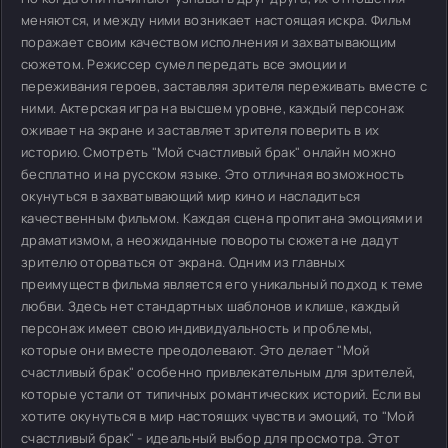
меняются, и между ними возникает настоящая искра. Фильм
поражает своим качеством исполнения и захватывающим
сюжетом. Режиссер сумел передать все эмоции и
переживания героев, заставляя зрителя переживать вместе с
ними. Актерская игра на высшем уровне, каждый персонаж
оживает на экране и заставляет зрителя поверить в их
историю. Смотреть "Мой счастливый брак" онлайн можно
бесплатно и на русском языке. Это отличная возможность
окунуться в захватывающий мир кино и насладиться
качественным фильмом. Каждая сцена пропитана эмоциями и
драматизмом, а неожиданные повороты сюжета не дадут
зрителю оторваться от экрана. Одним из главных
преимуществ фильма является его уникальный подход к теме
любви. Здесь нет стандартных шаблонов и клише, каждый
персонаж имеет свою индивидуальность и проблемы,
которые они вместе преодолевают. Это делает "Мой
счастливый брак" особенно привлекательным для зрителей,
которые устали от типичных романтических историй. Если вы
хотите окунуться в мир настоящих чувств и эмоций, то "Мой
счастливый брак" - идеальный выбор для просмотра. Этот