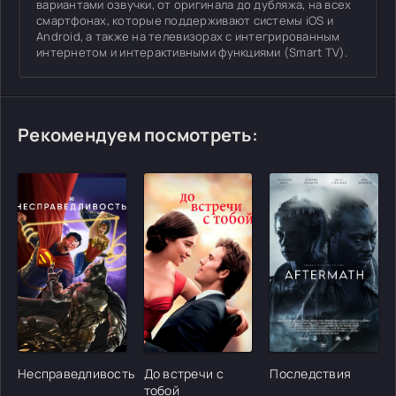
вариантами озвучки, от оригинала до дубляжа, на всех
смартфонах, которые поддерживают системы iOS и
Android, а также на телевизорах с интегрированным
интернетом и интерактивными функциями (Smart TV).
Рекомендуем посмотреть:
[/xfgiven_cvh_poster_urlcvh_poster_url]
[/xfgiven_cvh_poster_urlcvh_poster_url]
[/xfgiven_cvh_poster
Несправедливость
До встречи с
Последствия
тобой