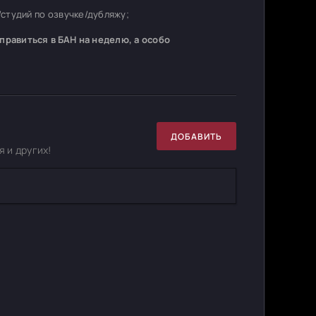
студий по озвучке/дубляжу;
равиться в БАН на неделю, а особо
ДОБАВИТЬ
 и других!