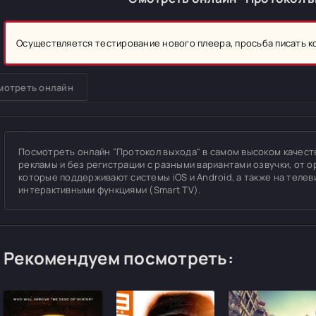
Осуществляется тестирование нового плеера, просьба писать 
мотреть онлайн
Посмотреть онлайн "Протокол выхода" в самом высоком качестве 
рекламы и без регистрации с разными вариантами озвучки, от о
которые поддерживают системы iOS и Android, а также на теле
интерактивными функциями (Smart TV).
Рекомендуем посмотреть: