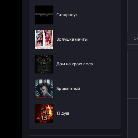
Гиперзвук
С
Золушка мечты
Дом на краю леса
Брошенный
13 душ