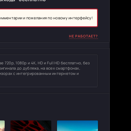
комментарии и пожелания по новому интерфейсу!
НЕ РАБОТАЕТ?
720p, 1080p и 4K, HD и Full HD бесплатно, без
ригинала до дубляжа, на всех смартфонах,
визорах с интегрированным интернетом и