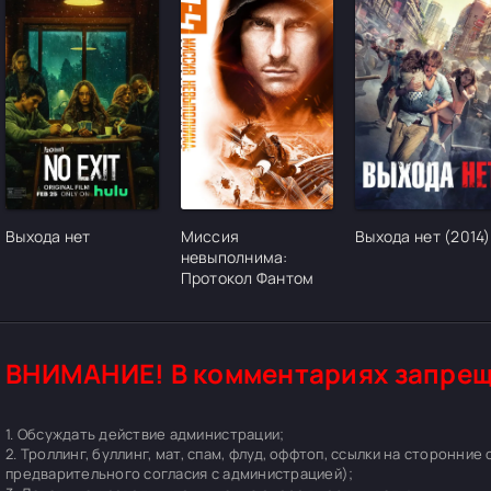
[/xfgiven_cvh_poster_urlcvh_poster_url]
[/xfgiven_cvh_poster_urlcvh_poster_url]
[/xfgiven_cvh_pos
Выхода нет
Миссия
Выхода нет (2014)
невыполнима:
Протокол Фантом
ВНИМАНИЕ! В комментариях запрещ
1. Обсуждать действие администрации;
2. Троллинг, буллинг, мат, спам, флуд, оффтоп, ссылки на сторонние
предварительного согласия с администрацией);