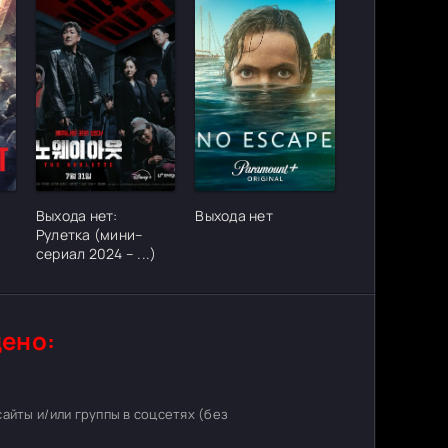
ter_urlcvh_poster_url]
[/xfgiven_cvh_poster_urlcvh_poster_url]
[/xfgiven_cvh_poster_urlcvh_poster_
Выхода нет:
Выхода нет
Рулетка (мини–
сериал 2024 – ...)
ено:
 сайты и/или группы в соцсетях (без