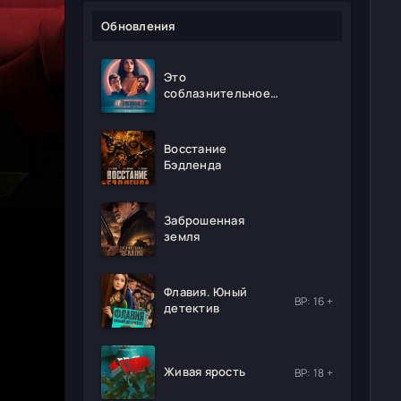
Обновления
Это
соблазнительное
безумие
Восстание
Бэдленда
Заброшенная
земля
Флавия. Юный
ВР: 16 +
детектив
Живая ярость
ВР: 18 +