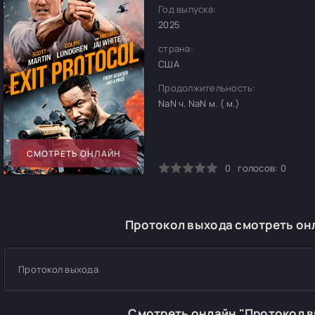
Год выпуска:
2025
страна:
США
Продолжительность:
NaN ч. NaN м. ( м.)
СМОТРЕТЬ ОНЛАЙН
0
1
2
3
4
5
0
голосов:
0
Протокол выхода смотреть онл
Протокол выхода
Смотреть онлайн "Протокол 