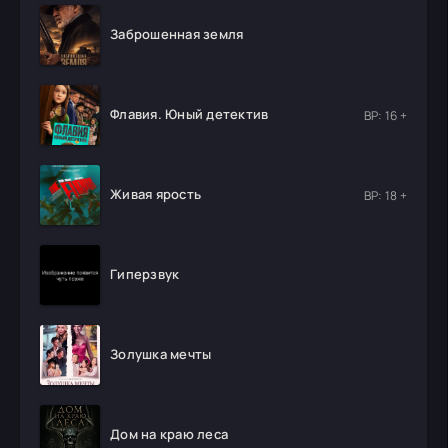
Заброшенная земля
Флавия. Юный детектив
ВР: 16 +
Живая ярость
ВР: 18 +
Гиперзвук
Золушка мечты
Дом на краю леса