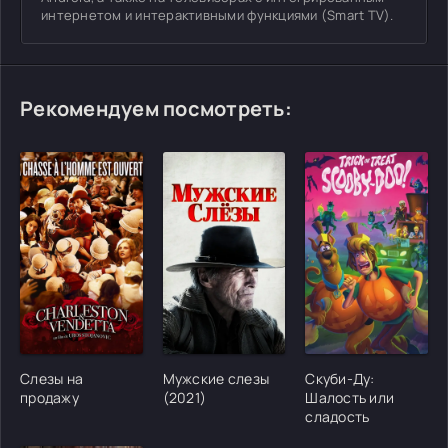
интернетом и интерактивными функциями (Smart TV).
Рекомендуем посмотреть:
[/xfgiven_cvh_poster_urlcvh_poster_url]
[/xfgiven_cvh_poster_urlcvh_poster_url]
[/xfgiven_cvh_poster
Слезы на
Мужские слезы
Скуби-Ду:
продажу
(2021)
Шалость или
сладость