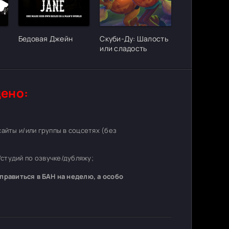
ter_urlcvh_poster_url]
[/xfgiven_cvh_poster_urlcvh_poster_url]
[/xfgiven_cvh_poster_urlcvh_poster_
Бедовая Джейн
Скуби-Ду: Шалость
или сладость
ено:
 сайты и/или группы в соцсетях (без
студий по озвучке/дубляжу;
равиться в БАН на неделю, а особо