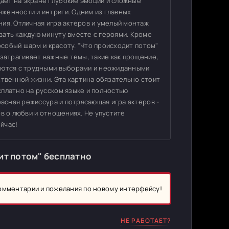
ет на экране глубокие эмоции и сложные
женности и интриги. Одним из главных
ия. Отличная игра актеров и умелый монтаж
вать каждую минуту вместе с героями. Кроме
особый шарм и красоту. "Что происходит потом"
затрагивает важные темы, такие как прощение,
ваются с трудными выборами и неожиданными
ственной жизни. Эта картина обязательно стоит
сплатно на русском языке и полностью
расная режиссура и потрясающая игра актеров -
в о любви и отношениях. Не упустите
йчас!
ит потом" бесплатно
комментарии и пожелания по новому интерфейсу!
НЕ РАБОТАЕТ?