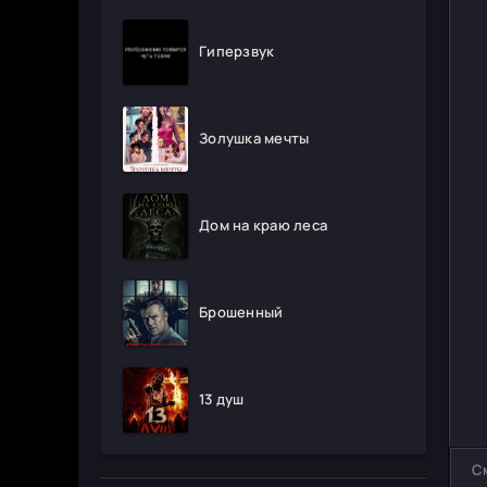
Гиперзвук
Золушка мечты
Дом на краю леса
Брошенный
13 душ
С