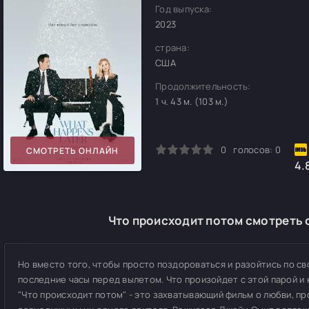
Год выпуска:
2023
страна:
США
Продолжительность:
1 ч. 43 м. (103 м.)
0
1
2
3
4
5
0
голосов:
0
СМОТРЕТЬ ОНЛАЙН
4.
Что происходит потом смотреть 
Но вместо того, чтобы просто поздороваться и разойтись по с
последние часы перед вылетом. Что произойдет с этой парой и 
"Что происходит потом" - это захватывающий фильм о любви, п