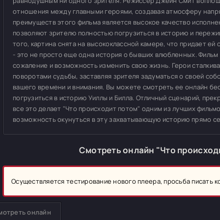
равнодушным ни одного зрителя. Режиссер Джейн Смит воплоща
отношения между главными героями, создавая атмосферу напря
преимуществ этого фильма является высокое качество исполнен
позволяют зрителю полностью погрузиться в историю и пережи
того, картина снята на высококлассной камере, что придает ей 
- это не просто еще одна история о бывших влюбленных. Фильм 
сожаление и возможность изменить свою жизнь. Герои сталки
поворотами судьбы, заставляя зрителя задуматься о своей соб
вашего времени и внимания. Вы можете смотреть ее онлайн бе
погрузиться в историю Уиллы и Билла. Отличный сценарий, прек
все это делает "Что происходит потом" одним из лучших фильмо
возможность окунуться в эту захватывающую историю прямо се
Смотреть онлайн "Что происход
Осуществляется тестирование нового плеера, просьба писать 
мотреть онлайн