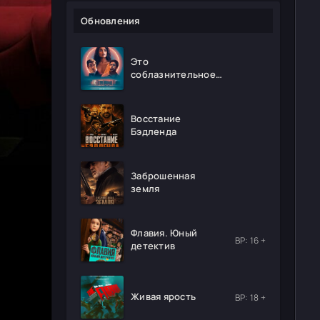
Обновления
Это
соблазнительное
безумие
Восстание
Бэдленда
Заброшенная
земля
Флавия. Юный
ВР: 16 +
детектив
Живая ярость
ВР: 18 +