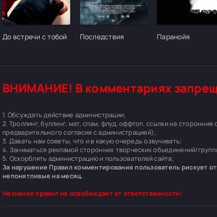
[/xfgiven_cvh_poster_urlcvh_poster_url]
[/xfgiven_cvh_poster_urlcvh_poster_url]
[/xfgiven_cvh_pos
До встречи с тобой
Последствия
Паранойя
ВНИМАНИЕ! В комментариях запрещ
1. Обсуждать действие администрации;
2. Троллинг, буллинг, мат, спам, флуд, оффтоп, ссылки на сторонние
предварительного согласия с администрацией);
3. Давать нам советы, что и в какую очередь озвучивать;
4. Заниматься рекламой сторонних творческих объединений/групп/
5. Оскорблять администрацию и пользователей сайта;
За нарушение Правил комментирования пользователь рискует отп
непонятливые на месяц.
Незнание правил не освобождает от ответственности!