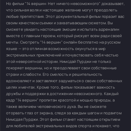
Но фильм "14 вершин: Нет ничего невозможного" доказывает,
что сильная воля и настоящее желание могут преодолеть
любые препятствия. Этот документальный фильм поразит вас
своим качеством съемки и захватывающим сюжетом. Вы
сможете увидеть настоящие эмоции и испытать адреналин
вместе с главным героем, который рискует всем ради своей
мечты. Смотреть "14 вершин" онлайн бесплатно на русском
языке — это отличная возможность окунуться в мир
экстремальных приключений и почувствовать себя частью
этой невероятной истории. Нимсдай Пурджи не только
покоряет вершины, но и преодолевает свои собственные
страхи и слабости. Его смелость и решительность
вдохновляют и заставляют задуматься о своих собственных
целях и мечтах. Кроме того, фильм показывает важность
дружбы и поддержки в достижении невозможного. Каждый
кадр "14 вершин" пропитан красотой и мощью природы, а
также величием человеческого духа. Вы не сможете
оторвать глаз от экрана, следя за каждым шагом и подвигом
Нимсдая Пурджи. Этот фильм станет настоящим открытием
для любителей экстремальных видов спорта и покажет, что