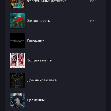
Флавия. Юный детектив
ВР: 16 +
Живая ярость
ВР: 18 +
Гиперзвук
Золушка мечты
Дом на краю леса
Брошенный