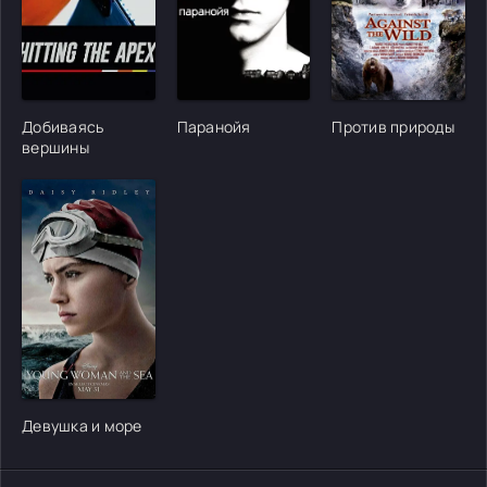
[/xfgiven_cvh_poster_urlcvh_poster_url]
[/xfgiven_cvh_poster_urlcvh_poster_url]
[/xfgiven_cvh_poster
Добиваясь
Паранойя
Против природы
вершины
[/xfgiven_cvh_poster_urlcvh_poster_url]
Девушка и море